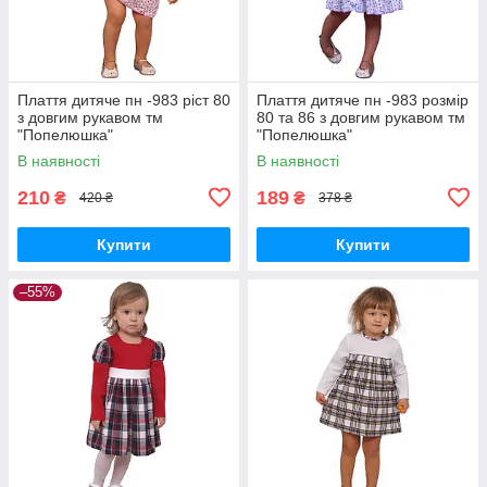
Плаття дитяче пн -983 ріст 80
Плаття дитяче пн -983 розмір
з довгим рукавом тм
80 та 86 з довгим рукавом тм
"Попелюшка"
"Попелюшка"
В наявності
В наявності
210
189
₴
₴
420 ₴
378 ₴
Купити
Купити
–55%