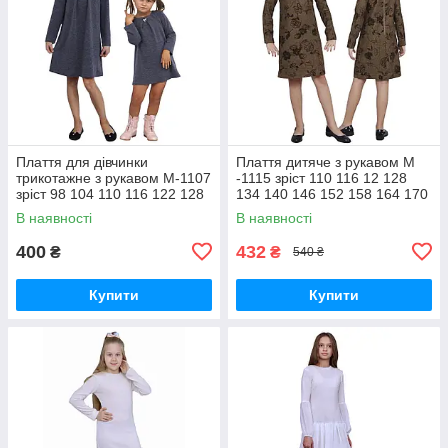
Плаття для дівчинки
Плаття дитяче з рукавом М
трикотажне з рукавом М-1107
-1115 зріст 110 116 12 128
зріст 98 104 110 116 122 128
134 140 146 152 158 164 170
134 і 140 тм "Попілка
напіввовна
В наявності
В наявності
400
432
₴
₴
540 ₴
Купити
Купити