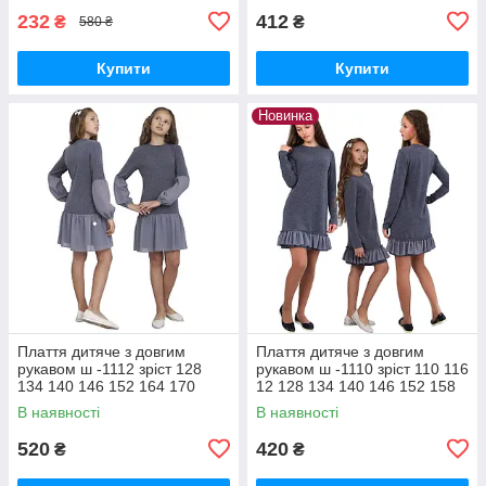
232
412
₴
₴
580 ₴
Купити
Купити
Новинка
Плаття дитяче з довгим
Плаття дитяче з довгим
рукавом ш -1112 зріст 128
рукавом ш -1110 зріст 110 116
134 140 146 152 164 170
12 128 134 140 146 152 158
трикотаж із шифоном
164 170 трикотажне
В наявності
В наявності
520
420
₴
₴