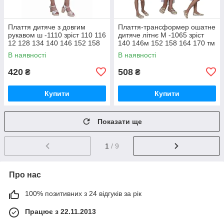
Плаття дитяче з довгим
Плаття-трансформер ошатне
рукавом ш -1110 зріст 110 116
дитяче літнє М -1065 зріст
12 128 134 140 146 152 158
140 146м 152 158 164 170 тм
16 трикотажне
"Попілкушка"
В наявності
В наявності
420
508
₴
₴
Купити
Купити
Показати ще
1
/ 9
Про нас
100% позитивних з 24 відгуків за рік
Працює з 22.11.2013