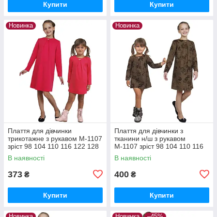
Купити
Купити
Новинка
Новинка
Плаття для дівчинки
Плаття для дівчинки з
трикотажне з рукавом М-1107
тканини н/ш з рукавом
зріст 98 104 110 116 122 128
М-1107 зріст 98 104 110 116
134 і 140 червоне
122 128 134 і 140 коричневе
В наявності
В наявності
373
400
₴
₴
Купити
Купити
Новинка
Новинка
–45%