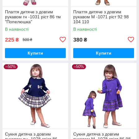
Плаття дитяче з довгим
Плаття дитяче з довгим
рукавом гн -1031 ріст 86 тм
рукавом М -1071 ріст 92 98
"Попелюшка"
104 110
В наявності
В наявності
225
380
₴
₴
500 ₴
Купити
Купити
–50%
–50%
Сукня дитяча з довгим
Сукня дитяча з довгим
рукавом пн -1078 зріст 86
рукавом М -1078 зріст 86 98