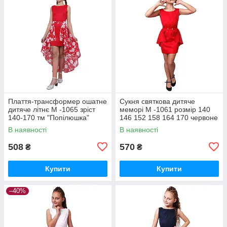
Плаття-трансформер ошатне
Сукня святкова дитяче
дитяче літнє М -1065 зріст
меморі М -1061 розмір 140
140-170 тм "Попілюшка"
146 152 158 164 170 червоне
тм "Попелюшка"
В наявності
В наявності
508
570
₴
₴
Купити
Купити
–40%