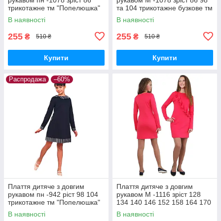
трикотажне тм "Попелюшка"
та 104 трикотажне бузкове тм
"Золушка"
В наявності
В наявності
255
255
₴
₴
510 ₴
510 ₴
Купити
Купити
Распродажа
–60%
Плаття дитяче з довгим
Плаття дитяче з довгим
рукавом пн -942 ріст 98 104
рукавом М -1116 зріст 128
трикотажне тм "Попелюшка"
134 140 146 152 158 164 170
тм "Попілкушка"
В наявності
В наявності