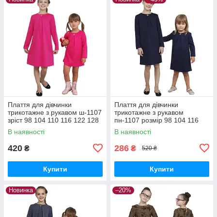
Плаття для дівчинки
Плаття для дівчинки
трикотажне з рукавом ш-1107
трикотажне з рукавом
зріст 98 104 110 116 122 128
пн-1107 розмір 98 104 116
134 та 140 рожеве
128 синє
В наявності
В наявності
420
286
₴
₴
520 ₴
Купити
Купити
Новинка
–20%