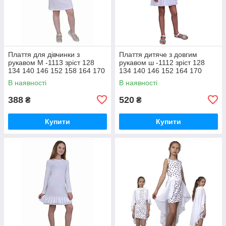
Плаття для дівчинки з
Плаття дитяче з довгим
рукавом М -1113 зріст 128
рукавом ш -1112 зріст 128
134 140 146 152 158 164 170
134 140 146 152 164 170
тм "Попелюшка"
трикотажне
В наявності
В наявності
388
520
₴
₴
Купити
Купити