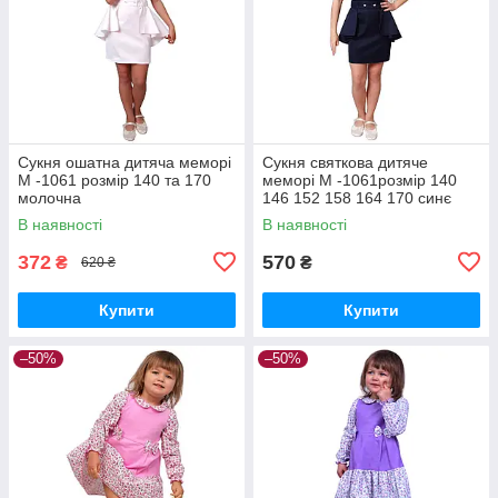
Сукня ошатна дитяча меморі
Сукня святкова дитяче
М -1061 розмір 140 та 170
меморі М -1061розмір 140
молочна
146 152 158 164 170 синє
В наявності
В наявності
372
570
₴
₴
620 ₴
Купити
Купити
–50%
–50%