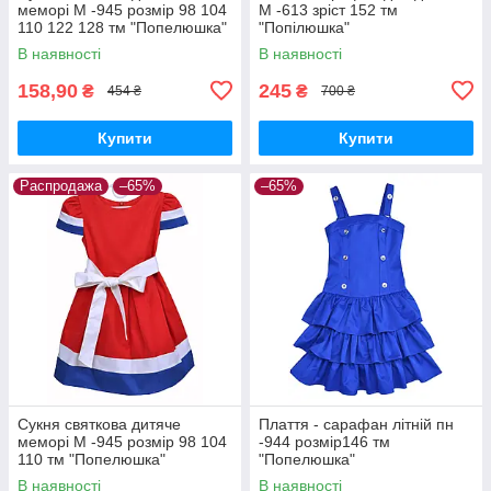
меморі М -945 розмір 98 104
М -613 зріст 152 тм
110 122 128 тм "Попелюшка"
"Попілюшка"
В наявності
В наявності
158,90
245
₴
₴
454 ₴
700 ₴
Купити
Купити
Распродажа
–65%
–65%
Сукня святкова дитяче
Плаття - сарафан літній пн
меморі М -945 розмір 98 104
-944 розмір146 тм
110 тм "Попелюшка"
"Попелюшка"
В наявності
В наявності