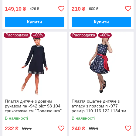
149,10
210
₴
₴
426 ₴
600 ₴
Купити
Купити
Распродажа
–60%
Распродажа
–60%
Плаття дитяче з довгим
Плаття ошатне дитяче з
рукавом пн -942 ріст 98 104
атласу з поясом п -977
трикотажне тм "Попелюшка"
розмір 110 116 122 і 134 тм
"Попелюшка"
В наявності
В наявності
232
240
₴
₴
580 ₴
600 ₴