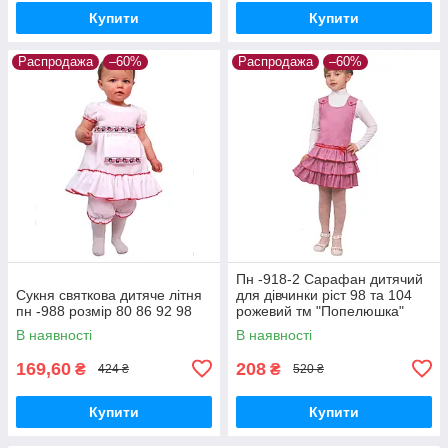
Купити
Купити
Распродажа
–60%
Распродажа
–60%
Пн -918-2 Сарафан дитячий
Сукня святкова дитяче літня
для дівчинки ріст 98 та 104
пн -988 розмір 80 86 92 98
рожевий тм "Попелюшка"
В наявності
В наявності
169,60
208
₴
₴
424 ₴
520 ₴
Купити
Купити