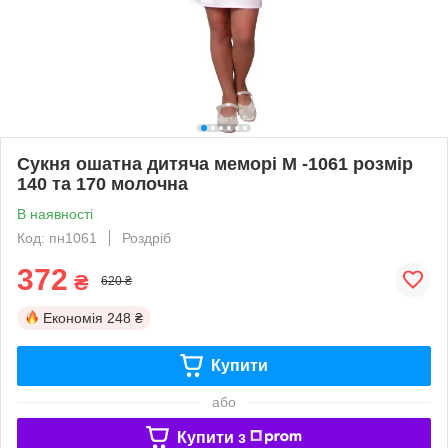
Сукня ошатна дитяча меморі М -1061 розмір
140 та 170 молочна
В наявності
Код: пн1061
Роздріб
372
₴
620 ₴
Економія
248 ₴
Купити
або
Купити з