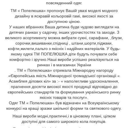
повсякденний одяг.
ТМ « Попелюшка» пропонує Вашій увазі моделі модного
дизайну в яскравій кольоровій гамі, високої якості за
доступною ціною.
У наших вбраннях Ваша дитина буде чудово виглядати на
дитячих ранках у садочку, інших урочистостях та заходи. З
великого асортименту можна вибрати сукні, сарафани,
,блузи,
сорочки,вишиванки,спідниці
, штани,шорти,піджаки,
кофти,жилети,пальто
з якісніх і надійних матеріалів. У будь-
якому одязі ТМ ПОПЕЛЮШКА діти будуть почувати себе
комфортно і зручно.Наші вироби успішно реалізуються на
ринках і в магазинах України
. ТМ « Попелюшка» отримала Міжнародну нагороду
«Європейська якість Міжнародної громадської організації «
Асамблея ділових кіл» за :- « наполегливе удосконалення,
прагнення досягти високої якості продукції відповідно до
європейських стандартів та формування українського ринку
якісніх товарів та послуг».
Одяг ТМ « Попелюшка» був відзначен на Всеукраїнському
конкурсі на кращі зразки шкільної форми та святкового одягу.
Н
аші вироби
модні,
практичні,
і
в ціновому плані, цілком
доступні для самого широкого кола
покупців.