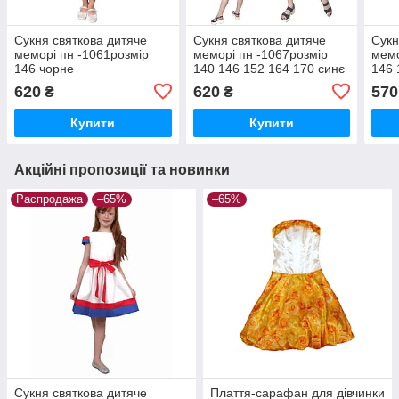
Сукня святкова дитяче
Сукня святкова дитяче
Сукн
меморі пн -1061розмір
меморі пн -1067розмір
мемо
146 чорне
140 146 152 164 170 синє
146 
620
620
570
₴
₴
Купити
Купити
Акційні пропозиції та новинки
Распродажа
–65%
–65%
Сукня святкова дитяче
Плаття-сарафан для дівчинки