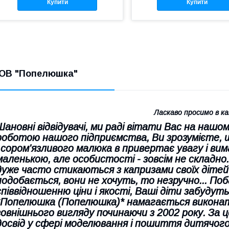
Купити
Купити
ОВ "Попелюшка"
Ласкаво просимо в ка
Шановні відвідувачі, ми раді вітати Вас на наш
роботою нашого підприємства, Ви зрозумієте,
і сором'язливого малюка в привертає увагу і вим
маленькою, але особистості - зовсім не складно
дуже часто стикаються з капризами своїх дітей 
подобається, вони не хочуть, то незручно... По
співвідношенню ціни і якості, Ваші діти забудуть
*Попелюшка (Попелюшка)* намагається виконат
зовнішнього вигляду починаючи з 2002 року. За 
досвід у сфері моделювання і пошиття дитячого