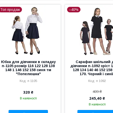
Топ продаж
–40%
Юбка для дівчинки в складку
Сарафан шкільний 
п-1105 розмір 116 122 128 138
дівчинки п-1092 зріст 1
148 1 146 152 158 синя тм
128 134 140 46 152 158 
"Попелюшка"
170. Чорний і сині
п 1105
п 1092
409 ₴
320 ₴
245,40 ₴
В наявності
В наявності