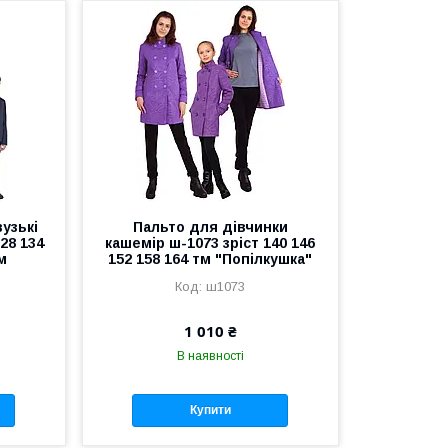
узькі
Пальто для дівчинки
28 134
кашемір ш-1073 зріст 140 146
м
152 158 164 тм "Попілкушка"
ш1073
1 010 ₴
В наявності
Купити