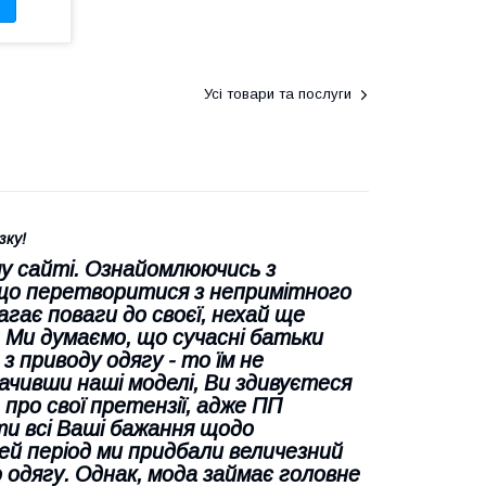
Усі товари та послуги
зку!
ому сайті. Ознайомлюючись з
 що перетворитися з непримітного
агає поваги до своєї, нехай ще
. Ми думаємо, що сучасні батьки
з приводу одягу - то їм не
бачивши наші моделі, Ви здивуєтеся
 про свої претензії, адже ПП
и всі Ваші бажання щодо
цей період ми придбали величезний
 одягу. Однак, мода займає головне