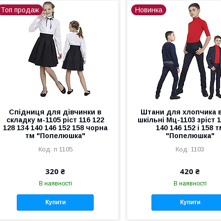
Топ продаж
Новинка
Спідниця для дівчинки в
Штани для хлопчика в
складку м-1105 ріст 116 122
шкільні Мц-1103 зріст 1
128 134 140 146 152 158 чорна
140 146 152 і 158 т
тм "Попелюшка"
"Попелюшка"
п 1105
1103
320 ₴
420 ₴
В наявності
В наявності
Купити
Купити