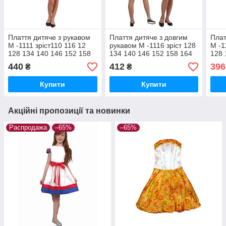
Плаття дитяче з рукавом
Плаття дитяче з довгим
Плат
М -1111 зріст110 116 12
рукавом М -1116 зріст 128
М -1
128 134 140 146 152 158
134 140 146 152 158 164
128 
164 170тм "Попілка"
170 тм "Попілкушка"
164 
440
412
396
₴
₴
Купити
Купити
Акційні пропозиції та новинки
Распродажа
–65%
–65%