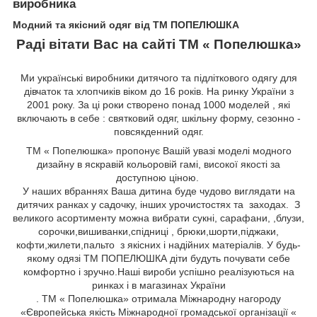
виробника
Модний та якісний одяг від ТМ ПОПЕЛЮШКА
Раді вітати Вас на сайті ТМ « Попелюшка»
Ми українські виробники дитячого та підліткового одягу для
дівчаток та хлопчиків віком до 16 років. На ринку України з
2001 року. За ці роки створено понад 1000 моделей , які
включають в себе : святковий одяг, шкільну форму, сезонно -
повсякденний одяг.
ТМ « Попелюшка» пропонує Вашій увазі моделі модного
дизайну в яскравій кольоровій гамі, високої якості за
доступною ціною.
У наших вбраннях Ваша дитина буде чудово виглядати на
дитячих ранках у садочку, інших урочистостях та заходах. З
великого асортименту можна вибрати сукні, сарафани,
,блузи,
сорочки,вишиванки,спідниці
, брюки,шорти,піджаки,
кофти,жилети,пальто
з якісних і надійних матеріалів. У будь-
якому одязі ТМ ПОПЕЛЮШКА діти будуть почувати себе
комфортно і зручно.Наші вироби успішно реалізуються на
ринках і в магазинах України
. ТМ « Попелюшка» отримала Міжнародну нагороду
«Європейська якість Міжнародної громадської організації «