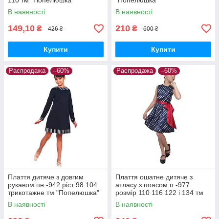
110 тм "Попелюшка"
"Попелюшка"
В наявності
В наявності
149,10
210
₴
₴
426 ₴
600 ₴
Купити
Купити
Распродажа
–60%
Распродажа
–60%
Плаття дитяче з довгим
Плаття ошатне дитяче з
рукавом пн -942 ріст 98 104
атласу з поясом п -977
трикотажне тм "Попелюшка"
розмір 110 116 122 і 134 тм
"Попелюшка"
В наявності
В наявності