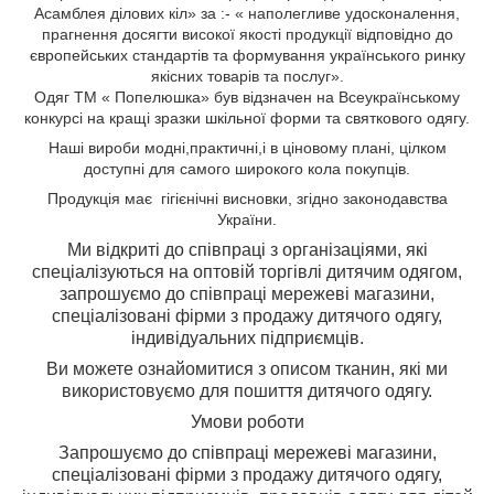
Асамблея ділових кіл» за :- « наполегливе удосконалення,
прагнення досягти високої якості продукції відповідно до
європейських стандартів та формування українського ринку
якісних товарів та послуг».
Одяг ТМ « Попелюшка» був відзначен на Всеукраїнському
конкурсі на кращі зразки шкільної форми та святкового одягу.
Н
аші вироби
модні,
практичні,
і
в ціновому плані, цілком
доступні для самого широкого кола
покупців.
Продукція має гігієнічні висновки, згідно законодавства
України.
Ми відкриті до співпраці з організаціями, які
спеціалізуються на оптовій торгівлі дитячим одягом,
з
апрошуємо до співпраці мережеві магазини,
спеціалізовані фірми з продажу дитячого одягу,
індивідуальних підприємців.
Ви можете ознайомитися з описом тканин, які ми
використовуємо для пошиття дитячого одягу.
Умови роботи
Запрошуємо до співпраці мережеві магазини,
спеціалізовані фірми з продажу дитячого одягу,