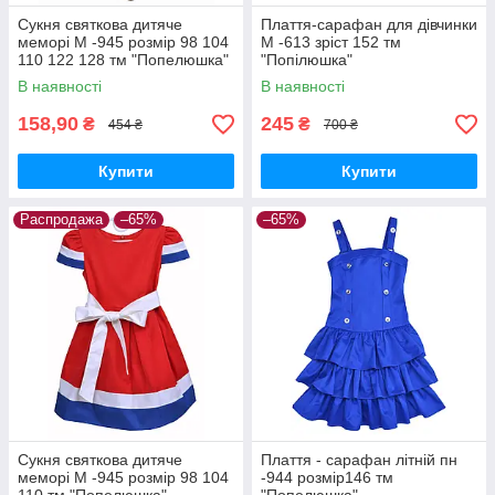
Сукня святкова дитяче
Плаття-сарафан для дівчинки
меморі М -945 розмір 98 104
М -613 зріст 152 тм
110 122 128 тм "Попелюшка"
"Попілюшка"
В наявності
В наявності
158,90
245
₴
₴
454 ₴
700 ₴
Купити
Купити
Распродажа
–65%
–65%
Сукня святкова дитяче
Плаття - сарафан літній пн
меморі М -945 розмір 98 104
-944 розмір146 тм