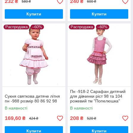
232
240
₴
₴
580 ₴
600 ₴
Купити
Купити
Распродажа
–60%
Распродажа
–60%
Пн -918-2 Сарафан дитячий
Сукня святкова дитяче літня
для дівчинки ріст 98 та 104
пн -988 розмір 80 86 92 98
рожевий тм "Попелюшка"
В наявності
В наявності
169,60
208
₴
₴
424 ₴
520 ₴
Купити
Купити