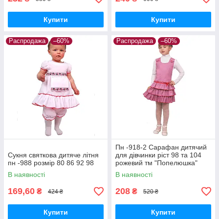
Купити
Купити
Распродажа
–60%
Распродажа
–60%
Пн -918-2 Сарафан дитячий
Сукня святкова дитяче літня
для дівчинки ріст 98 та 104
пн -988 розмір 80 86 92 98
рожевий тм "Попелюшка"
В наявності
В наявності
169,60
208
₴
₴
424 ₴
520 ₴
Купити
Купити