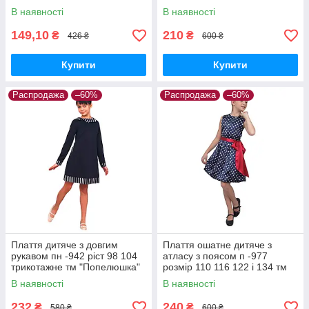
В наявності
В наявності
149,10
210
₴
₴
426 ₴
600 ₴
Купити
Купити
Распродажа
–60%
Распродажа
–60%
Плаття дитяче з довгим
Плаття ошатне дитяче з
рукавом пн -942 ріст 98 104
атласу з поясом п -977
трикотажне тм "Попелюшка"
розмір 110 116 122 і 134 тм
"Попелюшка"
В наявності
В наявності
232
240
₴
₴
580 ₴
600 ₴