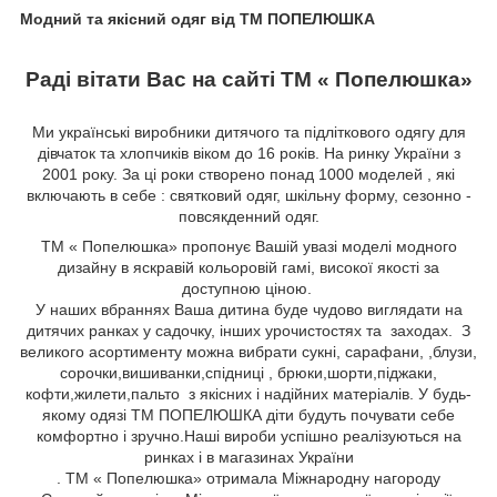
Модний та якісний одяг від ТМ ПОПЕЛЮШКА
Раді вітати Вас на сайті ТМ « Попелюшка»
Ми українські виробники дитячого та підліткового одягу для
дівчаток та хлопчиків віком до 16 років. На ринку України з
2001 року. За ці роки створено понад 1000 моделей , які
включають в себе : святковий одяг, шкільну форму, сезонно -
повсякденний одяг.
ТМ « Попелюшка» пропонує Вашій увазі моделі модного
дизайну в яскравій кольоровій гамі, високої якості за
доступною ціною.
У наших вбраннях Ваша дитина буде чудово виглядати на
дитячих ранках у садочку, інших урочистостях та заходах. З
великого асортименту можна вибрати сукні, сарафани,
,блузи,
сорочки,вишиванки,спідниці
, брюки,шорти,піджаки,
кофти,жилети,пальто
з якісних і надійних матеріалів. У будь-
якому одязі ТМ ПОПЕЛЮШКА діти будуть почувати себе
комфортно і зручно.Наші вироби успішно реалізуються на
ринках і в магазинах України
. ТМ « Попелюшка» отримала Міжнародну нагороду