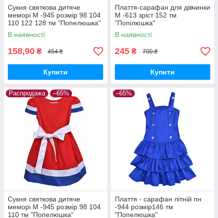
Сукня святкова дитяче
Плаття-сарафан для дівчинки
меморі М -945 розмір 98 104
М -613 зріст 152 тм
110 122 128 тм "Попелюшка"
"Попілюшка"
В наявності
В наявності
158,90
245
₴
₴
454 ₴
700 ₴
Купити
Купити
Распродажа
–65%
–65%
Сукня святкова дитяче
Плаття - сарафан літній пн
меморі М -945 розмір 98 104
-944 розмір146 тм
110 тм "Попелюшка"
"Попелюшка"