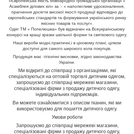
«Європейська якість Міжнародної громадської організації «
Асамблея ділових кіл» за :- « наполегливе удосконалення,
прагнення досягти високої якості продукції відповідно до
європейських стандартів та формування українського ринку
якісних товарів та послуг».
Одяг ТМ « Попелюшка» був відзначен на Всеукраїнському
конкурсі на кращі зразки шкільної форми та святкового одягу.
Н
аші вироби
модні,
практичні,
і
в ціновому плані, цілком
доступні для самого широкого кола
покупців.
Продукція має гігієнічні висновки, згідно законодавства
України.
Ми відкриті до співпраці з організаціями, які
спеціалізуються на оптовій торгівлі дитячим одягом,
з
апрошуємо до співпраці мережеві магазини,
спеціалізовані фірми з продажу дитячого одягу,
індивідуальних підприємців.
Ви можете ознайомитися з описом тканин, які ми
використовуємо для пошиття дитячого одягу.
Умови роботи
Запрошуємо до співпраці мережеві магазини,
спеціалізовані фірми з продажу дитячого одягу,