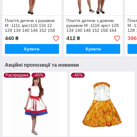
Плаття дитяче з рукавом
Плаття дитяче з довгим
Плат
М -1111 зріст110 116 12
рукавом М -1116 зріст 128
М -1
128 134 140 146 152 158
134 140 146 152 158 164
128 
164 170тм "Попілка"
170 тм "Попілкушка"
164 
440
412
396
₴
₴
Купити
Купити
Акційні пропозиції та новинки
Распродажа
–65%
–65%