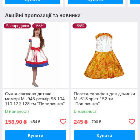
Акційні пропозиції та новинки
Распродажа
–65%
–65%
Сукня святкова дитяче
Плаття-сарафан для дівчинки
меморі М -945 розмір 98 104
М -613 зріст 152 тм
110 122 128 тм "Попелюшка"
"Попілюшка"
В наявності
В наявності
158,90
245
₴
₴
454 ₴
700 ₴
Купити
Купити