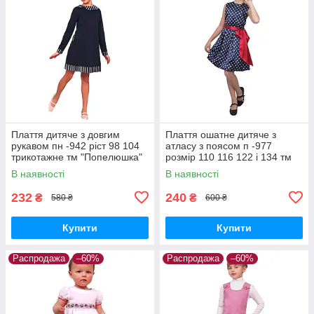
Плаття дитяче з довгим
Плаття ошатне дитяче з
рукавом пн -942 ріст 98 104
атласу з поясом п -977
трикотажне тм "Попелюшка"
розмір 110 116 122 і 134 тм
"Попелюшка"
В наявності
В наявності
232
240
₴
₴
580 ₴
600 ₴
Купити
Купити
Распродажа
–60%
Распродажа
–60%