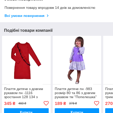
Повернення товару впродовж 14 днів за домовленістю
Всі умови повернення
Подібні товари компанії
Плаття дитяче з довгим
Плаття дитяче пн -983
Плат
рукавом пн -1116
розмір 80 та 86 з довгим
рука
зростання 128 134 з
рукавом тм "Попелюшка"
трик
тканини меморі тм
"По
345
189
270
₴
₴
460 ₴
378 ₴
"Попелюшка"
Купити
Купити