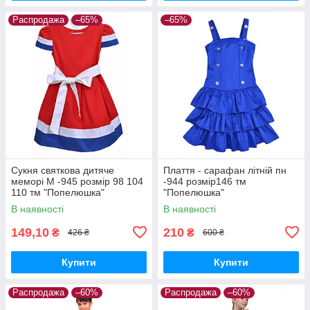
Распродажа
–65%
–65%
Сукня святкова дитяче
Плаття - сарафан літній пн
меморі М -945 розмір 98 104
-944 розмір146 тм
110 тм "Попелюшка"
"Попелюшка"
В наявності
В наявності
149,10
210
₴
₴
426 ₴
600 ₴
Купити
Купити
Распродажа
–60%
Распродажа
–60%