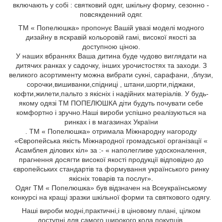
включають у собі : святковий одяг, шкільну форму, сезонно -
повсякденний одяг.
ТМ « Попелюшка» пропонує Вашій увазі моделі модного
дизайну в яскравій кольоровій гамі, високої якості за
доступною ціною.
У наших вбраннях Ваша дитина буде чудово виглядати на
дитячих ранках у садочку, інших урочистостях та заходи. З
великого асортименту можна вибрати сукні, сарафани,
,блузи,
сорочки,вишиванки,спідниці
, штани,шорти,піджаки,
кофти,жилети,пальто
з якісніх і надійних матеріалів. У будь-
якому одязі ТМ ПОПЕЛЮШКА діти будуть почувати себе
комфортно і зручно.Наші вироби успішно реалізуються на
ринках і в магазинах України
. ТМ « Попелюшка» отримала Міжнародну нагороду
«Європейська якість Міжнародної громадської організації «
Асамблея ділових кіл» за :- « наполегливе удосконалення,
прагнення досягти високої якості продукції відповідно до
європейських стандартів та формування українського ринку
якісніх товарів та послуг».
Одяг ТМ « Попелюшка» був відзначен на Всеукраїнському
конкурсі на кращі зразки шкільної форми та святкового одягу.
Н
аші вироби
модні,
практичні,
і
в ціновому плані, цілком
доступні для самого широкого кола
покупців.