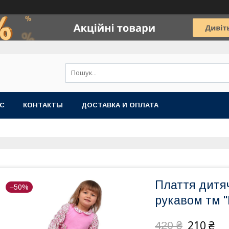
АС
КОНТАКТЫ
ДОСТАВКА И ОПЛАТА
Плаття дитяч
–50%
рукавом тм 
210 ₴
420 ₴