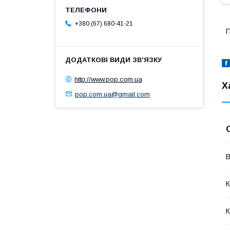
+380 (67) 680-41-21
П
http://www.pop.com.ua
Х
pop.com.ua@gmail.com
В
К
К