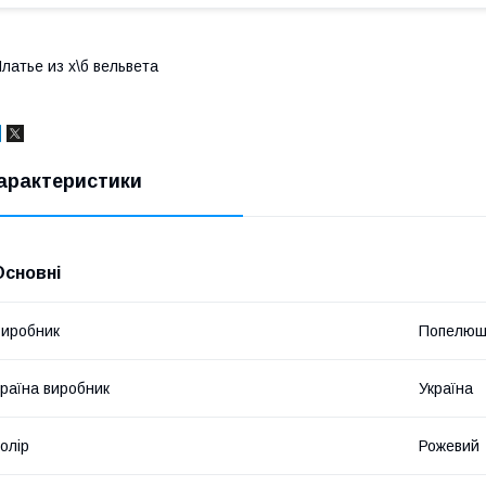
латье из х\б вельвета
арактеристики
Основні
иробник
Попелюш
раїна виробник
Україна
олір
Рожевий