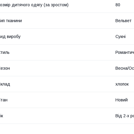
озмір дитячого одягу (за зростом)
80
ип тканини
Вельвет
ид виробу
Сукні
тиль
Романти
Сезон
Весна/Ос
Склад
хлопок
Стан
Новий
ік
Від 2-х р