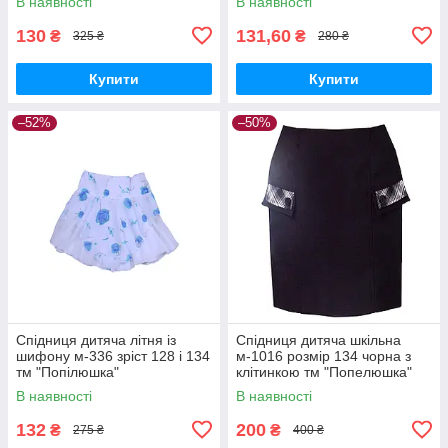
В наявності
В наявності
130
131,60
₴
₴
325 ₴
280 ₴
Купити
Купити
–52%
–50%
Спідниця дитяча літня із
Спідниця дитяча шкільна
шифону м-336 зріст 128 і 134
м-1016 розмір 134 чорна з
тм "Попілюшка"
клітинкою тм "Попелюшка"
В наявності
В наявності
132
200
₴
₴
275 ₴
400 ₴