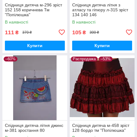
Спідниця дитяча м-296 зріст
Спідниця дитяча літня з
152 158 коричнева Тм
атласу та гіпюру л-315 зріст
"Попілюшка"
134 140 146
В наявності
В наявності
111
105
₴
₴
370 ₴
300 ₴
Купити
Купити
–60%
Распродажа
–53%
Спідниця дитяча літня джинс
Спідниця дитяча м-458 зріст
м-381 зростання 80
128 бордо тм "Попілюшка"