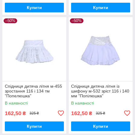
Купити
Купити
–50%
–50%
Спідниця дитяча літня м-455
Спідниця дитяча літня із
зростання 116 і 134 тм
шифону м-532 зріст 116 і 140
"Попелюшка"
мм "Попілюшка"
В наявності
В наявності
162,50
162,50
₴
₴
325 ₴
325 ₴
Купити
Купити