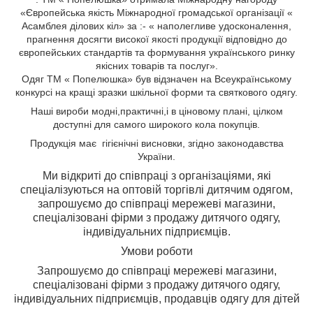
«Європейська якість Міжнародної громадської організації «
Асамблея ділових кіл» за :- « наполегливе удосконалення,
прагнення досягти високої якості продукції відповідно до
європейських стандартів та формування українського ринку
якісних товарів та послуг».
Одяг ТМ « Попелюшка» був відзначен на Всеукраїнському
конкурсі на кращі зразки шкільної форми та святкового одягу.
Н
аші вироби
модні,
практичні,
і
в ціновому плані, цілком
доступні для самого широкого кола
покупців.
Продукція має гігієнічні висновки, згідно законодавства
України.
Ми відкриті до співпраці з організаціями, які
спеціалізуються на оптовій торгівлі дитячим одягом,
з
апрошуємо до співпраці мережеві магазини,
спеціалізовані фірми з продажу дитячого одягу,
індивідуальних підприємців.
Умови роботи
Запрошуємо до співпраці мережеві магазини,
спеціалізовані фірми з продажу дитячого одягу,
індивідуальних підприємців, продавців одягу для дітей