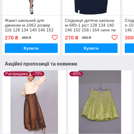
Жакет шкільний для
Спідниця дитяча шкільна
Спід
дівчинки м-1062 розмір
м-689-1 ріст 128 134 140
п-10
116 128 134 140 146 152
146 152 158 і 164 синя тм
146 
158синій тм "Попелюшка"
"Попелюшка"
синя
276
270
300
₴
₴
460 ₴
360 ₴
Купити
Купити
Акційні пропозиції та новинки
Распродажа
–70%
–65%