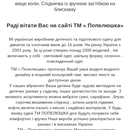
вище колін. Спідничка із зручною застібкою на
блискавку
Раді вітати Вас на сайті ТМ « Попелюшка»
Мі українські виробники дитячого та підліткового одягу для
дівчаток та хлопчиків віком до 16 років. На ринку України з
2001 року. За ці роки створен понад 1000 моделей , які
включають у собі : святковий одяг, шкільну форму, сезонно -
повсякденний одяг.
ТМ « Попелюшка» пропонує Вашій увазі моделі модного
дизайну в яскравій кольоровій гамі, високої якості за
доступною ціною.
У наших вбраннях Ваша дитина буде чудово виглядати на
дитячих ранках у садочку, інших урочистостях та заходи. З
великого асортименту можна вибрати сукні, сарафани,
,блузи,
сорочки,вишиванки,спідниці
, штани,шорти,піджаки,
кофти,жилети,пальто
з якісніх і надійних матеріалів. У будь-
якому одязі ТМ ПОПЕЛЮШКА діти будуть почувати себе
комфортно і зручно.Наші вироби успішно реалізуються на
ринках і в магазинах України
. ТМ « Попелюшка» отримала Міжнародну нагороду