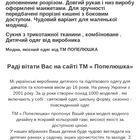
доповненим розрізом. Довгий рукав і низ виробу
оформлені манжетами. Для зручності
передбачені прорізні кишені з боковим
доступом. Чудовий варіант для маленької
модниці.
Сукня з трикотажної тканини , комбіноване .
Дитячий одяг від виробника
Модна, якісний одяг від ТМ ПОПЕЛЮШКА
Раді вітати Вас на сайті ТМ « Попелюшка»
Мі українські виробники дитячого та підліткового одягу для
дівчаток та хлопчиків віком до 16 років. На ринку України з
2001 року. За ці роки створен понад 1000 моделей , які
включають у собі : святковий одяг, шкільну форму, сезонно -
повсякденний одяг.
ТМ « Попелюшка» пропонує Вашій увазі моделі модного
дизайну в яскравій кольоровій гамі, високої якості за
доступною ціною.
У наших вбраннях Ваша дитина буде чудово виглядати на
дитячих ранках у садочку, інших урочистостях та заходи. З