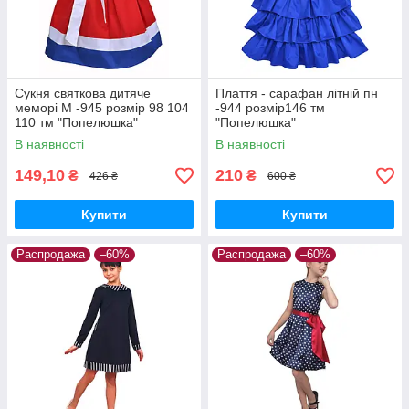
Сукня святкова дитяче
Плаття - сарафан літній пн
меморі М -945 розмір 98 104
-944 розмір146 тм
110 тм "Попелюшка"
"Попелюшка"
В наявності
В наявності
149,10
210
₴
₴
426 ₴
600 ₴
Купити
Купити
Распродажа
–60%
Распродажа
–60%