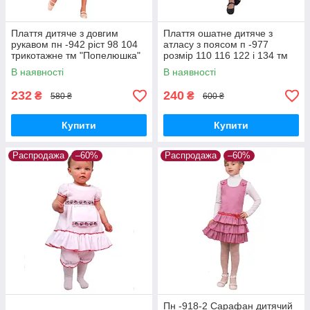
Плаття дитяче з довгим
Плаття ошатне дитяче з
рукавом пн -942 ріст 98 104
атласу з поясом п -977
трикотажне тм "Попелюшка"
розмір 110 116 122 і 134 тм
"Попелюшка"
В наявності
В наявності
232
240
₴
₴
580 ₴
600 ₴
Купити
Купити
Распродажа
–60%
Распродажа
–60%
Пн -918-2 Сарафан дитячий