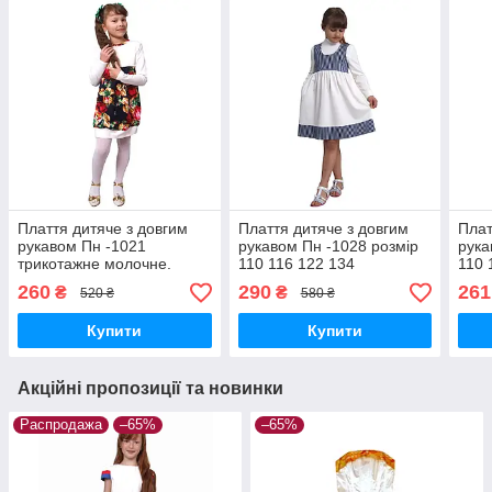
Плаття дитяче з довгим
Плаття дитяче з довгим
Плат
рукавом Пн -1021
рукавом Пн -1028 розмір
рука
трикотажне молочне.
110 116 122 134
110 
Розміри 98 104 110 тм
трикотажне
260
290
261
₴
₴
520 ₴
580 ₴
"Попелюшк
Купити
Купити
Акційні пропозиції та новинки
Распродажа
–65%
–65%