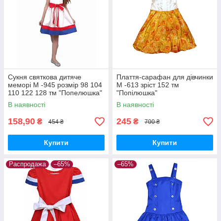
Сукня святкова дитяче
Плаття-сарафан для дівчинки
меморі М -945 розмір 98 104
М -613 зріст 152 тм
110 122 128 тм "Попелюшка"
"Попілюшка"
В наявності
В наявності
158,90
245
₴
₴
454 ₴
700 ₴
Купити
Купити
Распродажа
–65%
–65%