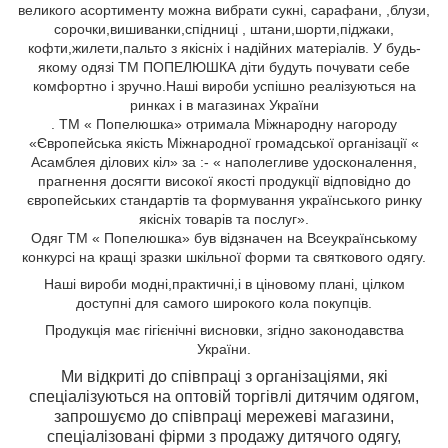
великого асортименту можна вибрати сукні, сарафани,
,блузи,
сорочки,вишиванки,спідниці
, штани,шорти,піджаки,
кофти,жилети,пальто
з якісніх і надійних матеріалів. У будь-
якому одязі ТМ ПОПЕЛЮШКА діти будуть почувати себе
комфортно і зручно.Наші вироби успішно реалізуються на
ринках і в магазинах України
. ТМ « Попелюшка» отримала Міжнародну нагороду
«Європейська якість Міжнародної громадської організації «
Асамблея ділових кіл» за :- « наполегливе удосконалення,
прагнення досягти високої якості продукції відповідно до
європейських стандартів та формування українського ринку
якісніх товарів та послуг».
Одяг ТМ « Попелюшка» був відзначен на Всеукраїнському
конкурсі на кращі зразки шкільної форми та святкового одягу.
Н
аші вироби
модні,
практичні,
і
в ціновому плані, цілком
доступні для самого широкого кола
покупців.
Продукція має гігієнічні висновки, згідно законодавства
України.
Ми відкриті до співпраці з організаціями, які
спеціалізуються на оптовій торгівлі дитячим одягом,
з
апрошуємо до співпраці мережеві магазини,
спеціалізовані фірми з продажу дитячого одягу,