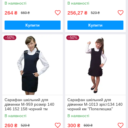
"Попелюшка"
В наявності
В наявності
264
256,27
₴
₴
660 ₴
523 ₴
Купити
Купити
–50%
–50%
Сарафан шкільний для
Сарафан шкільний для
дівчинки М-959 розмір 140
дівчинки М-1013 зріст134 140
146 152 158 чорний тм
чорний км "Попелюшка"
"Попелюшка"
В наявності
В наявності
260
300
₴
₴
520 ₴
600 ₴