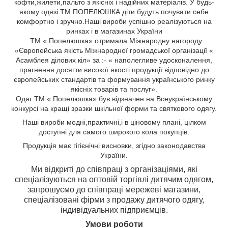
кофти,жилети,пальто
з якісніх і надійних матеріалів. У будь-
якому одязі ТМ ПОПЕЛЮШКА діти будуть почувати себе
комфортно і зручно.Наші вироби успішно реалізуються на
ринках і в магазинах України
. ТМ « Попелюшка» отримала Міжнародну нагороду
«Європейська якість Міжнародної громадської організації «
Асамблея ділових кіл» за :- « наполегливе удосконалення,
прагнення досягти високої якості продукції відповідно до
європейських стандартів та формування українського ринку
якісніх товарів та послуг».
Одяг ТМ « Попелюшка» був відзначен на Всеукраїнському
конкурсі на кращі зразки шкільної форми та святкового одягу.
Н
аші вироби
модні,
практичні,
і
в ціновому плані, цілком
доступні для самого широкого кола
покупців.
Продукція має гігієнічні висновки, згідно законодавства
України.
Ми відкриті до співпраці з організаціями, які
спеціалізуються на оптовій торгівлі дитячим одягом,
з
апрошуємо до співпраці мережеві магазини,
спеціалізовані фірми з продажу дитячого одягу,
індивідуальних підприємців.
Умови роботи