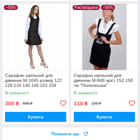
–50%
Распродажа
–50%
Сарафан шкільний для
Сарафан шкільний для
дівчинки М-1045 розмір 122
дівчинки М-848 зріст 152 158
128 134 140 146 152 158
тм "Попелюшка"
чорний тм "Попелюшка"
В наявності
В наявності
300
110
₴
₴
600 ₴
220 ₴
Купити
Купити
Показати ще