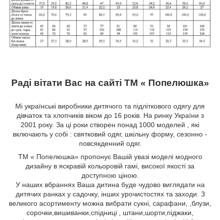
Раді вітати Вас на сайті ТМ « Попелюшка»
Мі українські виробники дитячого та підліткового одягу для
дівчаток та хлопчиків віком до 16 років. На ринку України з
2001 року. За ці роки створен понад 1000 моделей , які
включають у собі : святковий одяг, шкільну форму, сезонно -
повсякденний одяг.
ТМ « Попелюшка» пропонує Вашій увазі моделі модного
дизайну в яскравій кольоровій гамі, високої якості за
доступною ціною.
У наших вбраннях Ваша дитина буде чудово виглядати на
дитячих ранках у садочку, інших урочистостях та заходи. З
великого асортименту можна вибрати сукні, сарафани,
,блузи,
сорочки,вишиванки,спідниці
, штани,шорти,піджаки,