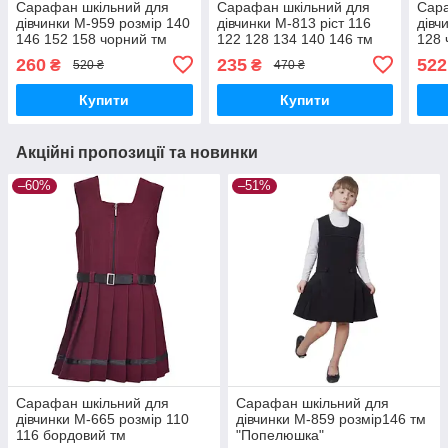
Сарафан шкільний для
Сарафан шкільний для
Сара
дівчинки М-959 розмір 140
дівчинки М-813 ріст 116
дівч
146 152 158 чорний тм
122 128 134 140 146 тм
128 
"Попелюшка"
"Попелюшка"
260
235
522
₴
₴
520 ₴
470 ₴
Купити
Купити
Акційні пропозиції та новинки
–60%
–51%
Сарафан шкільний для
Сарафан шкільний для
дівчинки М-665 розмір 110
дівчинки М-859 розмір146 тм
116 бордовий тм
"Попелюшка"