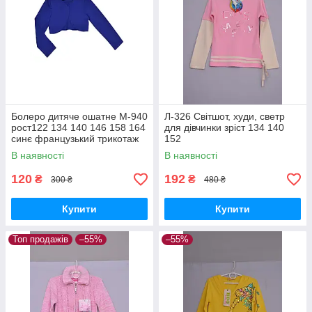
Болеро дитяче ошатне М-940
Л-326 Світшот, худи, светр
рост122 134 140 146 158 164
для дівчинки зріст 134 140
синє французький трикотаж
152
В наявності
В наявності
120
192
₴
₴
300 ₴
480 ₴
Купити
Купити
Топ продажів
–55%
–55%