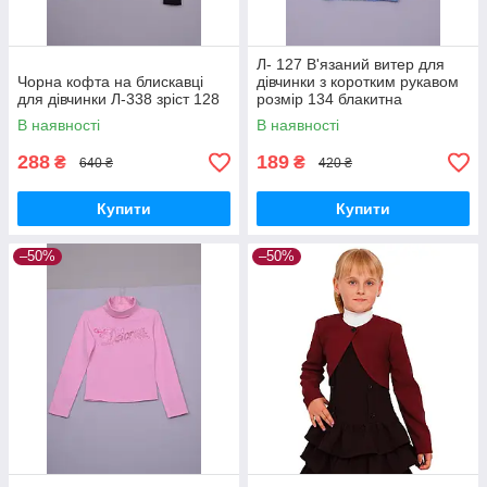
Л- 127 В'язаний витер для
Чорна кофта на блискавці
дівчинки з коротким рукавом
для дівчинки Л-338 зріст 128
розмір 134 блакитна
В наявності
В наявності
288
189
₴
₴
640 ₴
420 ₴
Купити
Купити
–50%
–50%