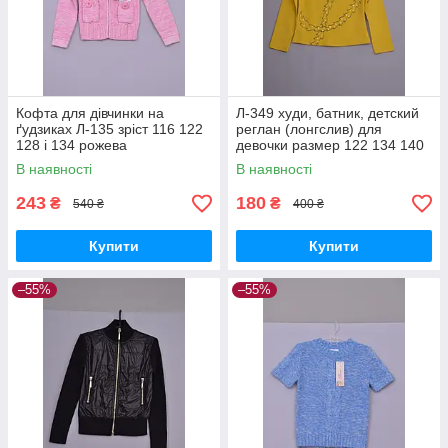
Кофта для дівчинки на
Л-349 худи, батник, детский
ґудзиках Л-135 зріст 116 122
реглан (лонгслив) для
128 і 134 рожева
девочки размер 122 134 140
желтый
В наявності
В наявності
243
180
₴
₴
540 ₴
400 ₴
Купити
Купити
–55%
–55%