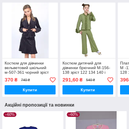
Костюм для дівчинки
Костюм дитячий для
Плат
вельветовий шкільний
дівчинки брючний М-156-
М -1
м-507-361 чорний зріст
138 зріст 122 134 140 і
128 
122 128 146 140 146 152
146 зелений тм
164 
370
291,60
396
₴
₴
740 ₴
540 ₴
158 і 164
"Попілкушка"
Купити
Купити
Акційні пропозиції та новинки
–60%
–60%