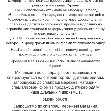
комфортно і зручно.Наші вироби успішно реалізуються на
ринках і в магазинах України
. ТМ « Попелюшка» отримала Міжнародну нагороду
«Європейська якість Міжнародної громадської організації «
Асамблея ділових кіл» за :- « наполегливе удосконалення,
прагнення досягти високої якості продукції відповідно до
європейських стандартів та формування українського ринку
якісних товарів та послуг».
Одяг ТМ « Попелюшка» був відзначен на Всеукраїнському
конкурсі на кращі зразки шкільної форми та святкового одягу.
Н
аші вироби
модні,
практичні,
і
в ціновому плані, цілком
доступні для самого широкого кола
покупців.
Продукція має гігієнічні висновки, згідно законодавства
України.
Ми відкриті до співпраці з організаціями, які
спеціалізуються на оптовій торгівлі дитячим одягом,
з
апрошуємо до співпраці мережеві магазини,
спеціалізовані фірми з продажу дитячого одягу,
індивідуальних підприємців.
Умови роботи
Запрошуємо до співпраці мережеві магазини,