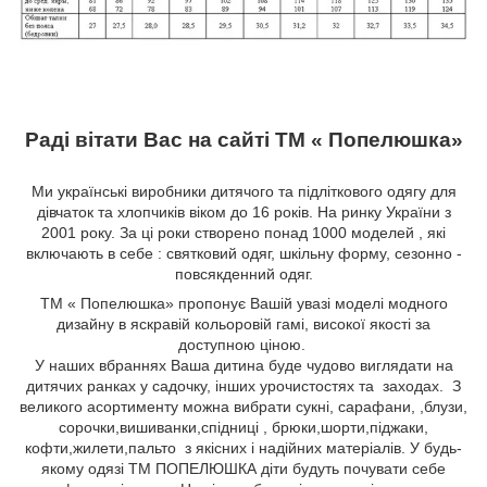
Раді вітати Вас на сайті ТМ « Попелюшка»
Ми українські виробники дитячого та підліткового одягу для
дівчаток та хлопчиків віком до 16 років. На ринку України з
2001 року. За ці роки створено понад 1000 моделей , які
включають в себе : святковий одяг, шкільну форму, сезонно -
повсякденний одяг.
ТМ « Попелюшка» пропонує Вашій увазі моделі модного
дизайну в яскравій кольоровій гамі, високої якості за
доступною ціною.
У наших вбраннях Ваша дитина буде чудово виглядати на
дитячих ранках у садочку, інших урочистостях та заходах. З
великого асортименту можна вибрати сукні, сарафани,
,блузи,
сорочки,вишиванки,спідниці
, брюки,шорти,піджаки,
кофти,жилети,пальто
з якісних і надійних матеріалів. У будь-
якому одязі ТМ ПОПЕЛЮШКА діти будуть почувати себе