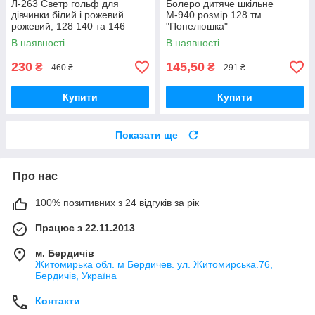
Л-263 Светр гольф для
Болеро дитяче шкільне
дівчинки білий і рожевий
М-940 розмір 128 тм
рожевий, 128 140 та 146
"Попелюшка"
зростання
В наявності
В наявності
230
145,50
₴
₴
460 ₴
291 ₴
Купити
Купити
Показати ще
Про нас
100% позитивних з 24 відгуків за рік
Працює з 22.11.2013
м. Бердичів
Житомирька обл. м Бердичев. ул. Житомирська.76,
Бердичів, Україна
Контакти