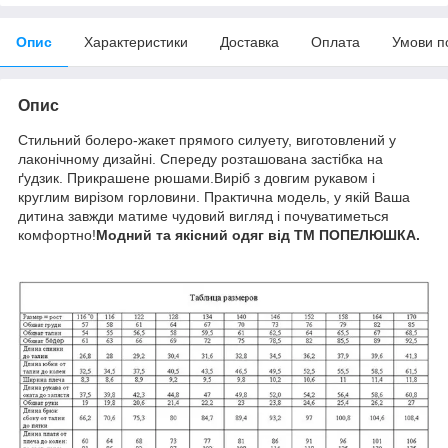
Опис
Характеристики
Доставка
Оплата
Умови п
Опис
Стильний болеро-жакет прямого силуету, виготовлений у
лаконічному дизайні. Спереду розташована застібка на
ґудзик. Прикрашене рюшами.Виріб з довгим рукавом і
круглим вирізом горловини. Практична модель, у якій Ваша
дитина завжди матиме чудовий вигляд і почуватиметься
комфортно!
Модний та якісний одяг від ТМ ПОПЕЛЮШКА.