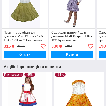
Плаття-сарафан для
Сарафан дитячий для
Сар
дівчинки М -613 зріст 146
дівчинки М -896 зріст 116 і
дівч
164 і 170 тм "Попілюшка"
122 бузковий тм
зріс
"Попілюшка"
тм "
315
330
190
₴
₴
700 ₴
440 ₴
Купити
Купити
Акційні пропозиції та новинки
Распродажа
–65%
–65%