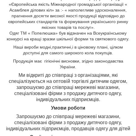
«Європейська якість Міжнародної громадської організації «
Асамблея ділових кіл» за :- « наполегливе удосконалення,
прагнення досягти високої якості продукції відповідно до
європейських стандартів та формування українського ринку
якісних товарів та послуг».
Одяг ТМ « Попелюшка» був відзначен на Всеукраїнському
конкурсі на кращі зразки шкільної форми та святкового одягу.
Н
аші вироби
модні,
практичні,
і
в ціновому плані, цілком
доступні для самого широкого кола
покупців.
Продукція має гігієнічні висновки, згідно законодавства
України.
Ми відкриті до співпраці з організаціями, які
спеціалізуються на оптовій торгівлі дитячим одягом,
з
апрошуємо до співпраці мережеві магазини,
спеціалізовані фірми з продажу дитячого одягу,
індивідуальних підприємців.
Умови роботи
Запрошуємо до співпраці мережеві магазини,
спеціалізовані фірми з продажу дитячого одягу,
індивідуальних підприємців, продавців одягу для дітей