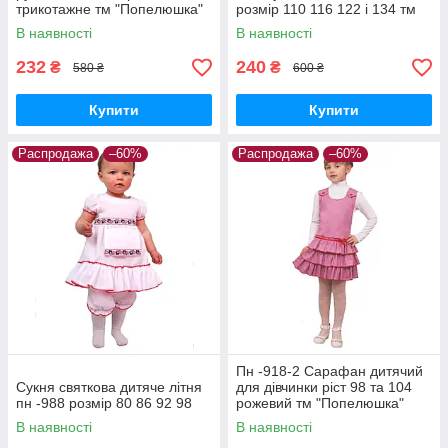
трикотажне тм "Попелюшка"
розмір 110 116 122 і 134 тм
"Попелюшка"
В наявності
В наявності
232
240
₴
₴
580 ₴
600 ₴
Купити
Купити
Распродажа
–60%
Распродажа
–60%
Пн -918-2 Сарафан дитячий
Сукня святкова дитяче літня
для дівчинки ріст 98 та 104
пн -988 розмір 80 86 92 98
рожевий тм "Попелюшка"
В наявності
В наявності