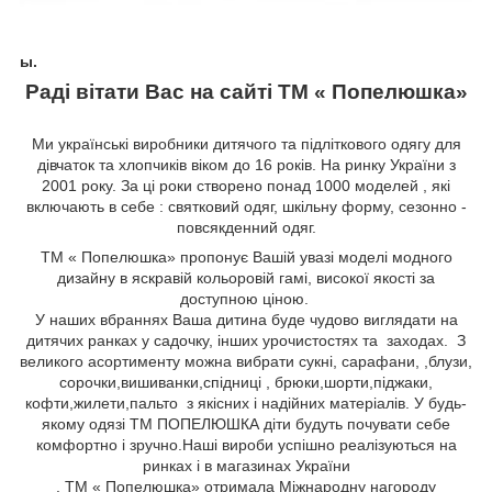
ы.
Раді вітати Вас на сайті ТМ « Попелюшка»
Ми українські виробники дитячого та підліткового одягу для
дівчаток та хлопчиків віком до 16 років. На ринку України з
2001 року. За ці роки створено понад 1000 моделей , які
включають в себе : святковий одяг, шкільну форму, сезонно -
повсякденний одяг.
ТМ « Попелюшка» пропонує Вашій увазі моделі модного
дизайну в яскравій кольоровій гамі, високої якості за
доступною ціною.
У наших вбраннях Ваша дитина буде чудово виглядати на
дитячих ранках у садочку, інших урочистостях та заходах. З
великого асортименту можна вибрати сукні, сарафани,
,блузи,
сорочки,вишиванки,спідниці
, брюки,шорти,піджаки,
кофти,жилети,пальто
з якісних і надійних матеріалів. У будь-
якому одязі ТМ ПОПЕЛЮШКА діти будуть почувати себе
комфортно і зручно.Наші вироби успішно реалізуються на
ринках і в магазинах України
. ТМ « Попелюшка» отримала Міжнародну нагороду