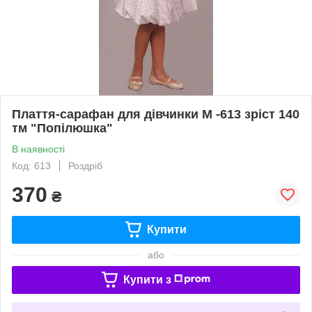
Плаття-сарафан для дівчинки М -613 зріст 140
тм "Попілюшка"
В наявності
Код: 613
Роздріб
370
₴
Купити
або
Купити з