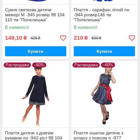
Сукня святкова дитяче
Плаття - сарафан літній пн
меморі М -945 розмір 98 104
-944 розмір146 тм
110 тм "Попелюшка"
"Попелюшка"
В наявності
В наявності
149,10
210
₴
₴
426 ₴
600 ₴
Купити
Купити
Распродажа
–60%
Распродажа
–60%
Плаття дитяче з довгим
Плаття ошатне дитяче з
рукавом пн -942 ріст 98 104
атласу з поясом п -977