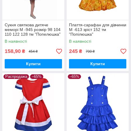
Сукня святкова дитяче
Плаття-сарафан для дівчинки
меморі М -945 розмір 98 104
М -613 зріст 152 тм
110 122 128 тм "Попелюшка"
"Попілюшка"
В наявності
В наявності
158,90
245
₴
₴
454 ₴
700 ₴
Купити
Купити
Распродажа
–65%
–65%