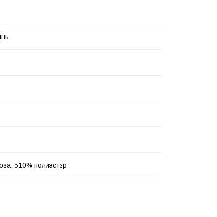
інь
оза, 510% полиэстэр