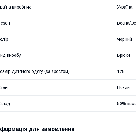
раїна виробник
Україна
Сезон
Весна/Ос
олір
Чорний
ид виробу
Брюки
озмір дитячого одягу (за зростом)
128
Стан
Новий
Склад
50% виск
нформація для замовлення