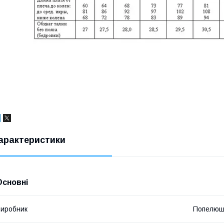
арактеристики
Основні
иробник
Попелюш