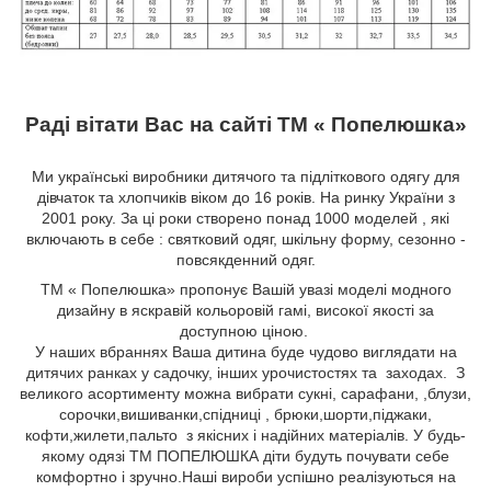
Раді вітати Вас на сайті ТМ « Попелюшка»
Ми українські виробники дитячого та підліткового одягу для
дівчаток та хлопчиків віком до 16 років. На ринку України з
2001 року. За ці роки створено понад 1000 моделей , які
включають в себе : святковий одяг, шкільну форму, сезонно -
повсякденний одяг.
ТМ « Попелюшка» пропонує Вашій увазі моделі модного
дизайну в яскравій кольоровій гамі, високої якості за
доступною ціною.
У наших вбраннях Ваша дитина буде чудово виглядати на
дитячих ранках у садочку, інших урочистостях та заходах. З
великого асортименту можна вибрати сукні, сарафани,
,блузи,
сорочки,вишиванки,спідниці
, брюки,шорти,піджаки,
кофти,жилети,пальто
з якісних і надійних матеріалів. У будь-
якому одязі ТМ ПОПЕЛЮШКА діти будуть почувати себе
комфортно і зручно.Наші вироби успішно реалізуються на