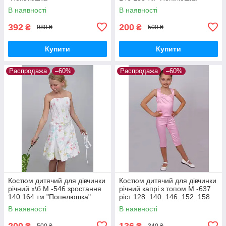
В наявності
В наявності
392
200
₴
₴
980 ₴
500 ₴
Купити
Купити
Распродажа
–60%
Распродажа
–60%
Костюм дитячий для дівчинки
Костюм дитячий для дівчинки
річний х\б М -546 зростання
річний капрі з топом М -637
140 164 тм "Попелюшка"
ріст 128. 140. 146. 152. 158
рожевий
В наявності
В наявності
200
136