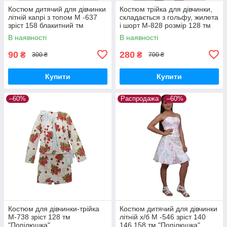
Костюм дитячий для дівчинки
Костюм трійка для дівчинки,
літній капрі з топом М -637
складається з гольфу, жилета
зріст 158 блакитний тм
і шорт М-828 розмір 128 тм
"Попілюшка"
"Попелюшка"
В наявності
В наявності
90
280
₴
₴
300 ₴
700 ₴
Купити
Купити
–60%
Распродажа
–60%
Костюм для дівчинки-трійка
Костюм дитячий для дівчинки
М-738 зріст 128 тм
літній х/б М -546 зріст 140
"Попілюшка"
146 158 тм "Попілюшка"