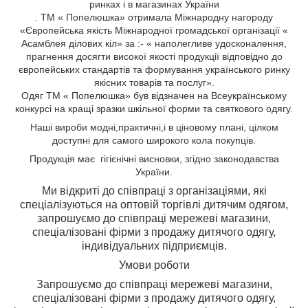
ринках і в магазинах України
. ТМ « Попелюшка» отримала Міжнародну нагороду
«Європейська якість Міжнародної громадської організації «
Асамблея ділових кіл» за :- « наполегливе удосконалення,
прагнення досягти високої якості продукції відповідно до
європейських стандартів та формування українського ринку
якісних товарів та послуг».
Одяг ТМ « Попелюшка» був відзначен на Всеукраїнському
конкурсі на кращі зразки шкільної форми та святкового одягу.
Н
аші вироби
модні,
практичні,
і
в ціновому плані, цілком
доступні для самого широкого кола
покупців.
Продукція має гігієнічні висновки, згідно законодавства
України.
Ми відкриті до співпраці з організаціями, які
спеціалізуються на оптовій торгівлі дитячим одягом,
з
апрошуємо до співпраці мережеві магазини,
спеціалізовані фірми з продажу дитячого одягу,
індивідуальних підприємців.
Умови роботи
Запрошуємо до співпраці мережеві магазини,
спеціалізовані фірми з продажу дитячого одягу,