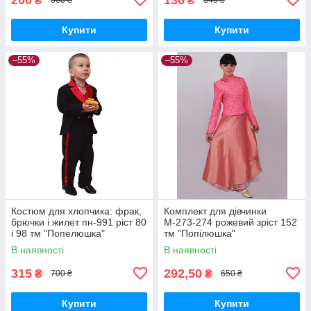
₴
₴
500 ₴
340 ₴
Купити
Купити
–55%
–55%
Костюм для хлопчика: фрак,
Комплект для дівчинки
брючки і жилет пн-991 ріст 80
М-273-274 рожевий зріст 152
і 98 тм "Попелюшка"
тм "Попілюшка"
В наявності
В наявності
315
292,50
₴
₴
700 ₴
650 ₴
Купити
Купити