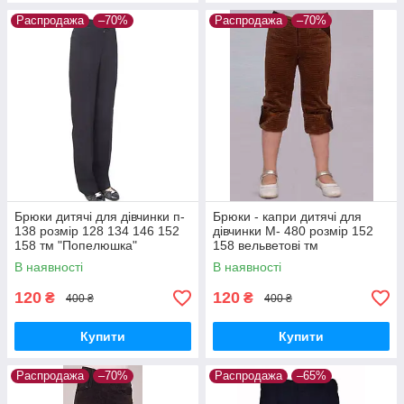
Распродажа
–70%
Распродажа
–70%
Брюки дитячі для дівчинки п-
Брюки - капри дитячі для
138 розмір 128 134 146 152
дівчинки М- 480 розмір 152
158 тм "Попелюшка"
158 вельветові тм
"Попелюшка"
В наявності
В наявності
120
120
₴
₴
400 ₴
400 ₴
Купити
Купити
Распродажа
–70%
Распродажа
–65%