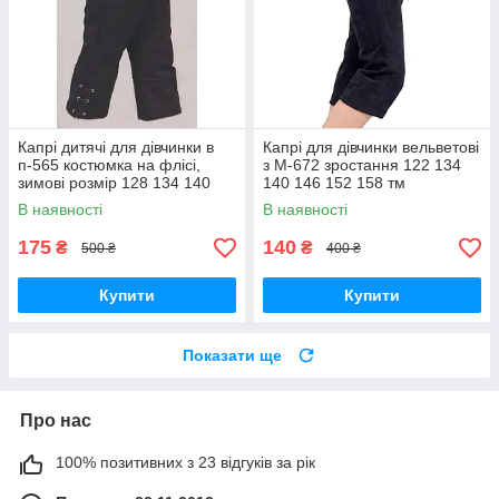
Капрі дитячі для дівчинки в
Капрі для дівчинки вельветові
п-565 костюмка на флісі,
з М-672 зростання 122 134
зимові розмір 128 134 140
140 146 152 158 тм
146 152 158
"Попелюшка"
В наявності
В наявності
175
140
₴
₴
500 ₴
400 ₴
Купити
Купити
Показати ще
Про нас
100% позитивних з 23 відгуків за рік