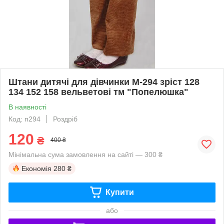
Штани дитячі для дівчинки М-294 зріст 128
134 152 158 вельветові тм "Попелюшка"
В наявності
Код: п294
Роздріб
120
₴
400 ₴
Мінімальна сума замовлення на сайті — 300 ₴
Економія
280 ₴
Купити
або