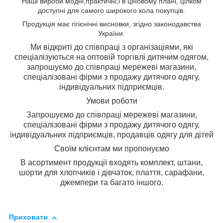
Н
аші вироби
модні,
практичні,
і
в ціновому плані, цілком
доступні для самого широкого кола
покупців.
Продукція має гігієнічні висновки, згідно законодавства
України.
Ми відкриті до співпраці з організаціями, які
спеціалізуються на оптовій торгівлі дитячим одягом,
з
апрошуємо до співпраці мережеві магазини,
спеціалізовані фірми з продажу дитячого одягу,
індивідуальних підприємців.
Умови роботи
Запрошуємо до співпраці мережеві магазини,
спеціалізовані фірми з продажу дитячого одягу,
індивідуальних підприємців, продавців одягу для дітей
Своїм клієнтам ми пропонуємо
В асортимент продукції входять комплект, штани,
шорти для хлопчиків і дівчаток, плаття, сарафани,
джемпери та багато іншого.
Приховати