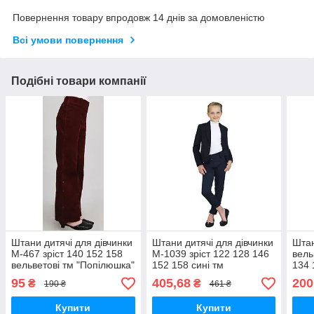
Повернення товару впродовж 14 днів за домовленістю
Всі умови повернення
Подібні товари компанії
Штани дитячі для дівчинки
Штани дитячі для дівчинки
Штан
М-467 зріст 140 152 158
М-1039 зріст 122 128 146
вель
вельветові тм "Попілюшка"
152 158 сині тм
134 
"Попілюшка"
"По
95
405,68
200
₴
₴
190 ₴
461 ₴
Купити
Купити