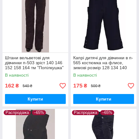
Штани вельветові для
Капрі дитячі для дівчинки в п-
дівчинки п-503 зріст 140 146
565 костюмка на флисе,
152 158 164 тм "Попілкушка"
зимові розмір 128 134 140
146 152 158 теплі
В наявності
В наявності
162
175
₴
₴
540 ₴
500 ₴
Купити
Купити
Распродажа
–65%
Распродажа
–65%