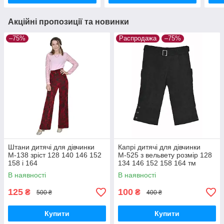
Акційні пропозиції та новинки
–75%
Распродажа
–75%
Штани дитячі для дівчинки
Капрі дитячі для дівчинки
М-138 зріст 128 140 146 152
М-525 з вельвету розмір 128
158 і 164
134 146 152 158 164 тм
"Попелюшка"
В наявності
В наявності
125
100
₴
₴
500 ₴
400 ₴
Купити
Купити