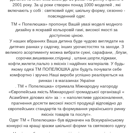
2001 року. За ці роки створен понад 1000 моделей , які
включають у собі : святковий одяг, шкільну форму, сезонно -
повсякденний одяг.
ТМ « Попелюшка» пропонує Вашій увазі моделі модного
дизайну в яскравій кольоровій гамі, високої якості за
доступною ціною.
У наших вбраннях Ваша дитина буде чудово виглядати на
дитячих ранках у садочку, інших урочистостях та заходи. З
великого асортименту можна вибрати сукні, сарафани,
,блузи,
сорочки,вишиванки,спідниці
, штани,шорти,піджаки,
кофти,жилети,пальто
з якісніх і надійних матеріалів. У будь-
якому одязі ТМ ПОПЕЛЮШКА діти будуть почувати себе
комфортно і зручно.Наші вироби успішно реалізуються на
ринках і в магазинах України
. ТМ « Попелюшка» отримала Міжнародну нагороду
«Європейська якість Міжнародної громадської організації «
Асамблея ділових кіл» за :- « наполегливе удосконалення,
прагнення досягти високої якості продукції відповідно до
європейських стандартів та формування українського ринку
якісніх товарів та послуг».
Одяг ТМ « Попелюшка» був відзначен на Всеукраїнському
конкурсі на кращі зразки шкільної форми та святкового одягу.