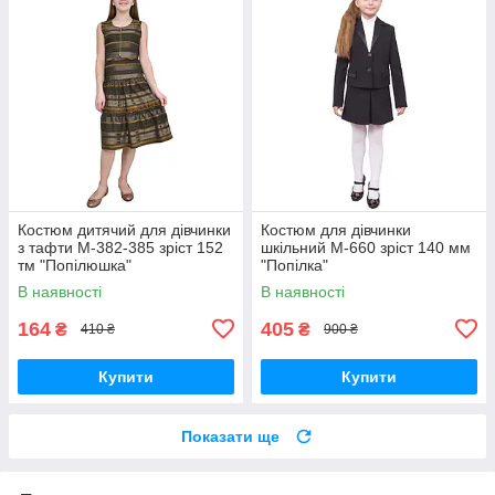
Костюм дитячий для дівчинки
Костюм для дівчинки
з тафти М-382-385 зріст 152
шкільний М-660 зріст 140 мм
тм "Попілюшка"
"Попілка"
В наявності
В наявності
164
405
₴
₴
410 ₴
900 ₴
Купити
Купити
Показати ще