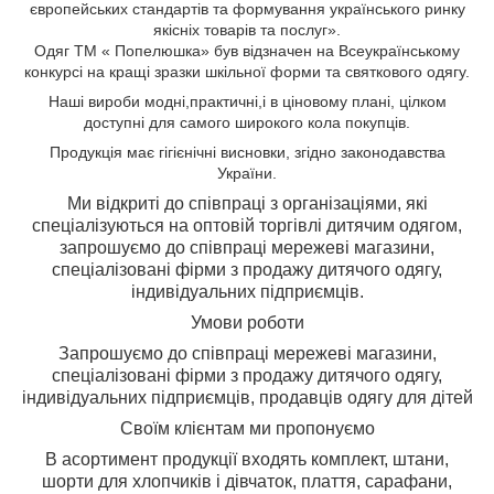
європейських стандартів та формування українського ринку
якісніх товарів та послуг».
Одяг ТМ « Попелюшка» був відзначен на Всеукраїнському
конкурсі на кращі зразки шкільної форми та святкового одягу.
Н
аші вироби
модні,
практичні,
і
в ціновому плані, цілком
доступні для самого широкого кола
покупців.
Продукція має гігієнічні висновки, згідно законодавства
України.
Ми відкриті до співпраці з організаціями, які
спеціалізуються на оптовій торгівлі дитячим одягом,
з
апрошуємо до співпраці мережеві магазини,
спеціалізовані фірми з продажу дитячого одягу,
індивідуальних підприємців.
Умови роботи
Запрошуємо до співпраці мережеві магазини,
спеціалізовані фірми з продажу дитячого одягу,
індивідуальних підприємців, продавців одягу для дітей
Своїм клієнтам ми пропонуємо
В асортимент продукції входять комплект, штани,
шорти для хлопчиків і дівчаток, плаття, сарафани,