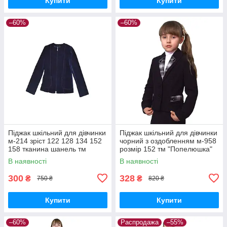
Купити
Купити
–60%
–60%
Піджак шкільний для дівчинки
Піджак шкільний для дівчинки
м-214 зріст 122 128 134 152
чорний з оздобленням м-958
158 тканина шанель тм
розмір 152 тм "Попелюшка"
"Попелюшка"
В наявності
В наявності
300
328
₴
₴
750 ₴
820 ₴
Купити
Купити
–60%
Распродажа
–55%