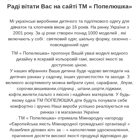
Раді вітати Вас на сайті ТМ « Попелюшка»
Мі українські виробники дитячого та підліткового одягу для
дівчаток та хлопчиків віком до 16 років. На ринку України з
2001 року. За ці роки створен понад 1000 моделей , які
включають у собі : святковий одяг, шкільну форму, сезонно -
повсякденний одяг.
ТМ « Попелюшка» пропонує Вашій увазі моделі модного
дизайну в яскравій кольоровій гамі, високої якості за
доступною ціною.
У наших вбраннях Ваша дитина буде чудово виглядати на
дитячих ранках у садочку, інших урочистостях та заходи. З
великого асортименту можна вибрати сукні, сарафани,
,блузи,
сорочки,вишиванки,спідниці
, штани,шорти,піджаки,
кофти,жилети,пальто
з якісніх і надійних матеріалів. У будь-
якому одязі ТМ ПОПЕЛЮШКА діти будуть почувати себе
комфортно і зручно.Наші вироби успішно реалізуються на
ринках і в магазинах України
. ТМ « Попелюшка» отримала Міжнародну нагороду
«Європейська якість Міжнародної громадської організації «
Асамблея ділових кіл» за :- « наполегливе удосконалення,
прагнення досягти високої якості продукції відповідно до