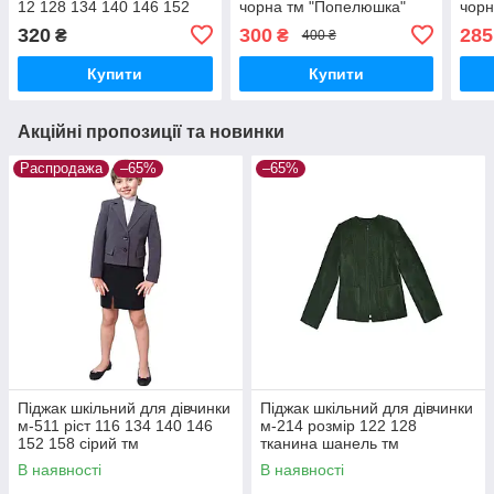
12 128 134 140 146 152
чорна тм "Попелюшка"
чорн
158 кольори чорний і
320
300
285
₴
₴
400 ₴
синій
Купити
Купити
Акційні пропозиції та новинки
Распродажа
–65%
–65%
Піджак шкільний для дівчинки
Піджак шкільний для дівчинки
м-511 ріст 116 134 140 146
м-214 розмір 122 128
152 158 сірий тм
тканина шанель тм
"Попелюшка"
"Попелюшка"
В наявності
В наявності