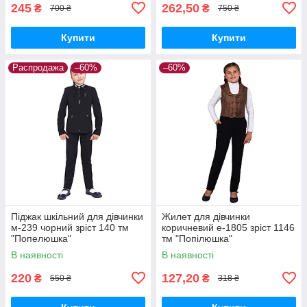
245
262,50
₴
₴
700 ₴
750 ₴
Купити
Купити
Распродажа
–60%
–60%
Піджак шкільний для дівчинки
Жилет для дівчинки
м-239 чорний зріст 140 тм
коричневий е-1805 зріст 1146
"Попелюшка"
тм "Попілюшка"
В наявності
В наявності
220
127,20
₴
₴
550 ₴
318 ₴