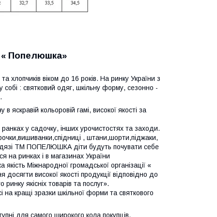
М « Попелюшка»
та хлопчиків віком до 16 років. На ринку України з
 собі : святковий одяг, шкільну форму, сезонно -
.
 яскравій кольоровій гамі, високої якості за
анках у садочку, інших урочистостях та заходи.
орочки,вишиванки,спідниці
, штани,шорти,піджаки,
му одязі ТМ ПОПЕЛЮШКА діти будуть почувати себе
я на ринках і в магазинах України
якість Міжнародної громадської організації «
я досягти високої якості продукції відповідно до
ринку якісніх товарів та послуг».
 на кращі зразки шкільної форми та святкового
тупні для самого широкого кола
покупців.