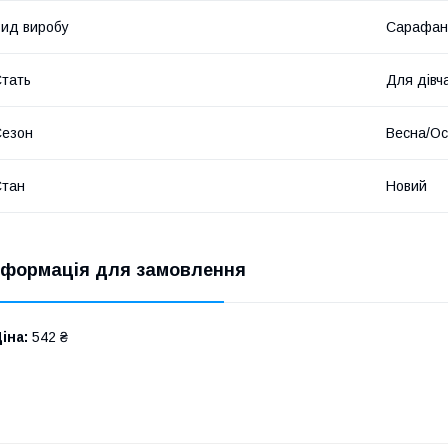
ид виробу
Сарафан
тать
Для дівч
Сезон
Весна/Ос
Стан
Новий
нформація для замовлення
іна:
542 ₴