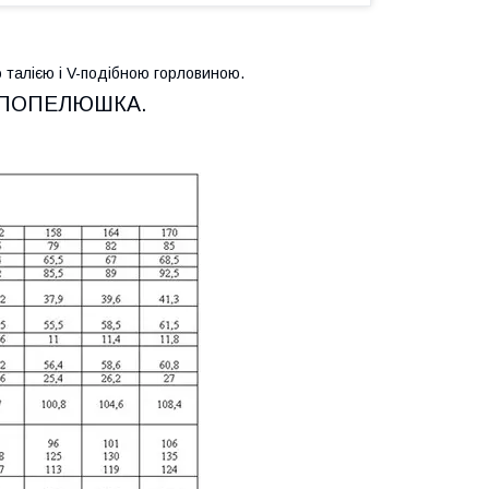
 талією і V-подібною горловиною.
ТМ ПОПЕЛЮШКА.