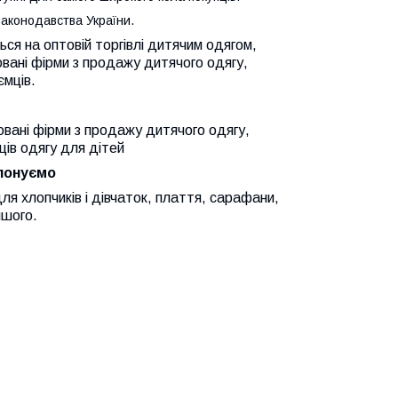
 законодавства України.
ться на оптовій торгівлі дитячим одягом,
овані фірми з продажу дитячого одягу,
ємців.
овані фірми з продажу дитячого одягу,
ців одягу для дітей
опонуємо
я хлопчиків і дівчаток, плаття, сарафани,
ншого.