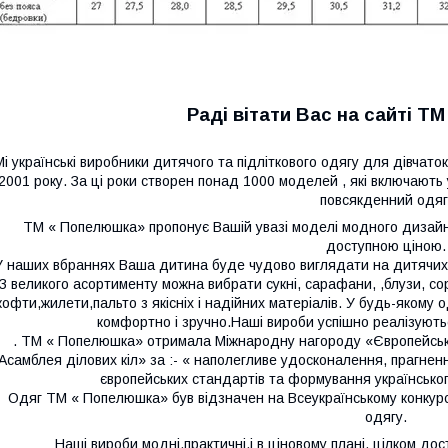
Раді вітати Вас на сайті Т
Мі українські виробники дитячого та підліткового одягу для дівчаток 
2001 року. За ці роки створен понад 1000 моделей , які включають у
повсякденний одяг
ТМ « Попелюшка» пропонує Вашій увазі моделі модного дизайну в
доступною ціною.
У наших вбраннях Ваша дитина буде чудово виглядати на дитячих р
З великого асортименту можна вибрати сукні, сарафани,
,блузи, с
кофти,жилети,пальто
з якісніх і надійних матеріалів. У будь-яко
комфортно і зручно.Наші вироби успішно реалізуютьс
. ТМ « Попелюшка» отримала Міжнародну нагороду «Європейська 
Асамблея ділових кіл» за :- « наполегливе удосконалення, прагненн
європейських стандартів та формування українського 
Одяг ТМ « Попелюшка» був відзначен на Всеукраїнському конкурсі
одягу.
Н
аші вироби
модні,
практичні,
і
в ціновому плані, цілком дос