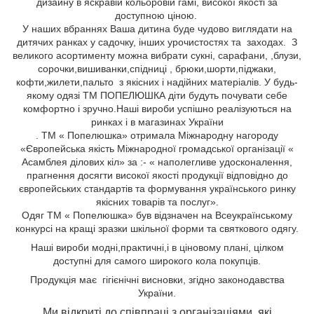
дизайну в яскравій кольоровій гамі, високої якості за
доступною ціною.
У наших вбраннях Ваша дитина буде чудово виглядати на
дитячих ранках у садочку, інших урочистостях та заходах. З
великого асортименту можна вибрати сукні, сарафани,
,блузи,
сорочки,вишиванки,спідниці
, брюки,шорти,піджаки,
кофти,жилети,пальто
з якісних і надійних матеріалів. У будь-
якому одязі ТМ ПОПЕЛЮШКА діти будуть почувати себе
комфортно і зручно.Наші вироби успішно реалізуються на
ринках і в магазинах України
. ТМ « Попелюшка» отримала Міжнародну нагороду
«Європейська якість Міжнародної громадської організації «
Асамблея ділових кіл» за :- « наполегливе удосконалення,
прагнення досягти високої якості продукції відповідно до
європейських стандартів та формування українського ринку
якісних товарів та послуг».
Одяг ТМ « Попелюшка» був відзначен на Всеукраїнському
конкурсі на кращі зразки шкільної форми та святкового одягу.
Н
аші вироби
модні,
практичні,
і
в ціновому плані, цілком
доступні для самого широкого кола
покупців.
Продукція має гігієнічні висновки, згідно законодавства
України.
Ми відкриті до співпраці з організаціями, які