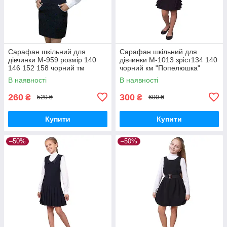
Сарафан шкільний для
Сарафан шкільний для
дівчинки М-959 розмір 140
дівчинки М-1013 зріст134 140
146 152 158 чорний тм
чорний км "Попелюшка"
"Попелюшка"
В наявності
В наявності
260
300
₴
₴
520 ₴
600 ₴
Купити
Купити
–50%
–50%