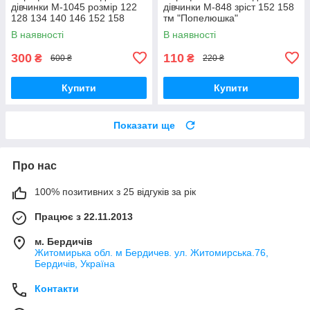
дівчинки М-1045 розмір 122
дівчинки М-848 зріст 152 158
128 134 140 146 152 158
тм "Попелюшка"
чорний тм "Попелюшка"
В наявності
В наявності
300
110
₴
₴
600 ₴
220 ₴
Купити
Купити
Показати ще
Про нас
100% позитивних з 25 відгуків за рік
Працює з 22.11.2013
м. Бердичів
Житомирька обл. м Бердичев. ул. Житомирська.76,
Бердичів, Україна
Контакти