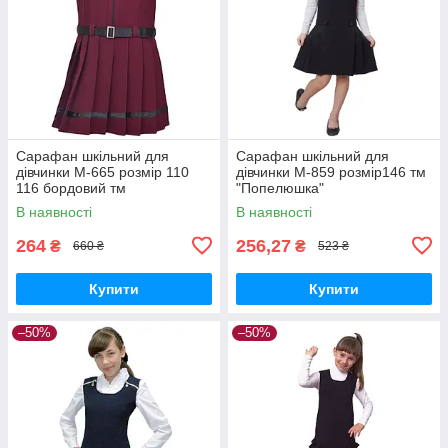
Сарафан шкільний для
Сарафан шкільний для
дівчинки М-665 розмір 110
дівчинки М-859 розмір146 тм
116 бордовий тм
"Попелюшка"
"Попелюшка"
В наявності
В наявності
264
256,27
₴
₴
660 ₴
523 ₴
Купити
Купити
–50%
–50%