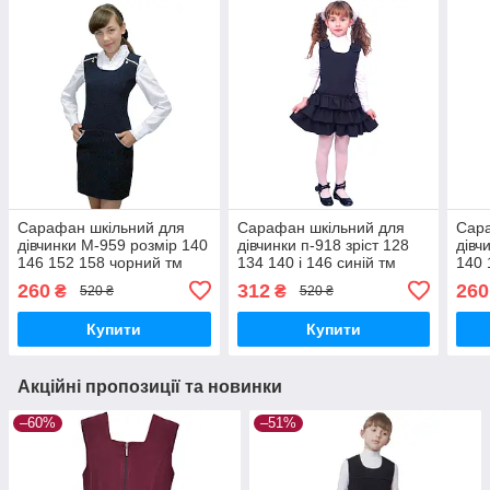
Сарафан шкільний для
Сарафан шкільний для
Сара
дівчинки М-959 розмір 140
дівчинки п-918 зріст 128
дівч
146 152 158 чорний тм
134 140 і 146 синій тм
140 
"Попелюшка"
"Попілюшка"
"Поп
260
312
260
₴
₴
520 ₴
520 ₴
Купити
Купити
Акційні пропозиції та новинки
–60%
–51%