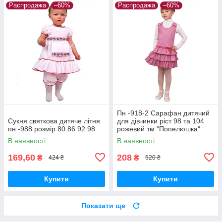
Распродажа
–60%
Распродажа
–60%
Пн -918-2 Сарафан дитячий
Сукня святкова дитяче літня
для дівчинки ріст 98 та 104
пн -988 розмір 80 86 92 98
рожевий тм "Попелюшка"
В наявності
В наявності
169,60
208
₴
₴
424 ₴
520 ₴
Купити
Купити
Показати ще