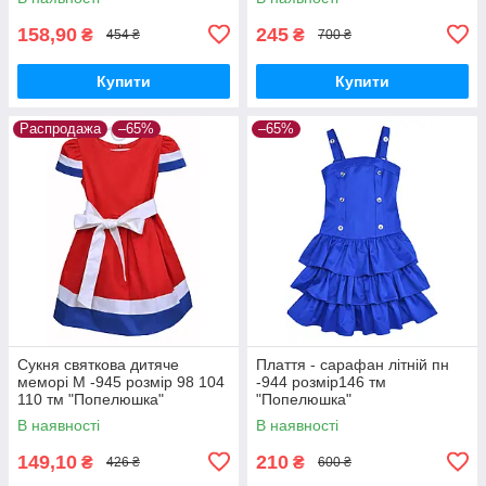
158,90
245
₴
₴
454 ₴
700 ₴
Купити
Купити
Распродажа
–65%
–65%
Сукня святкова дитяче
Плаття - сарафан літній пн
меморі М -945 розмір 98 104
-944 розмір146 тм
110 тм "Попелюшка"
"Попелюшка"
В наявності
В наявності
149,10
210
₴
₴
426 ₴
600 ₴