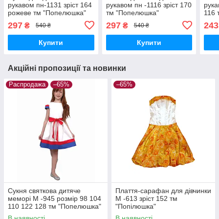
рукавом пн-1131 зріст 164
рукавом пн -1116 зріст 170
рука
рожеве тм "Попелюшка"
тм "Попелюшка"
116 
297
297
243
₴
₴
540 ₴
540 ₴
Купити
Купити
Акційні пропозиції та новинки
Распродажа
–65%
–65%
Сукня святкова дитяче
Плаття-сарафан для дівчинки
меморі М -945 розмір 98 104
М -613 зріст 152 тм
110 122 128 тм "Попелюшка"
"Попілюшка"
В наявності
В наявності