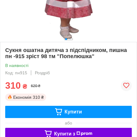
Сукня ошатна дитяча з підспідником, пишна
пн -915 зріст 98 тм "Попелюшка"
В наявності
Код: пн915
Роздріб
310
₴
620 ₴
Економія
310 ₴
Купити
або
Купити з