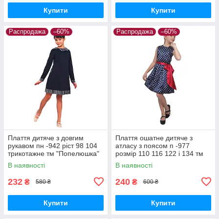
Купити
Купити
Распродажа
–60%
Распродажа
–60%
Плаття дитяче з довгим
Плаття ошатне дитяче з
рукавом пн -942 ріст 98 104
атласу з поясом п -977
трикотажне тм "Попелюшка"
розмір 110 116 122 і 134 тм
"Попелюшка"
В наявності
В наявності
232
240
₴
₴
580 ₴
600 ₴
Купити
Купити