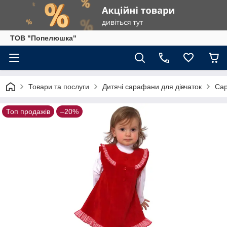
ТОВ "Попелюшка"
Товари та послуги
Дитячі сарафани для дівчаток
Сар
Топ продажів
–20%