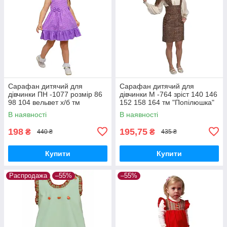
Сарафан дитячий для
Сарафан дитячий для
дівчинки ПН -1077 розмір 86
дівчинки М -764 зріст 140 146
98 104 вельвет х/б тм
152 158 164 тм "Попілюшка"
"Попелюшка"
В наявності
В наявності
198
195,75
₴
₴
440 ₴
435 ₴
Купити
Купити
Распродажа
–55%
–55%