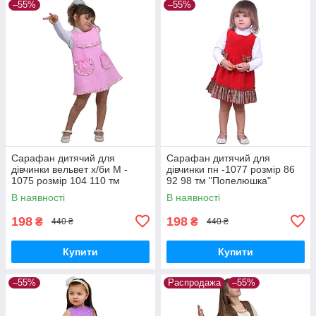
–55%
–55%
Сарафан дитячий для
Сарафан дитячий для
дівчинки вельвет х/би М -
дівчинки пн -1077 розмір 86
1075 розмір 104 110 тм
92 98 тм "Попелюшка"
"Попелюшка"
В наявності
В наявності
198
198
₴
₴
440 ₴
440 ₴
Купити
Купити
–55%
Распродажа
–55%