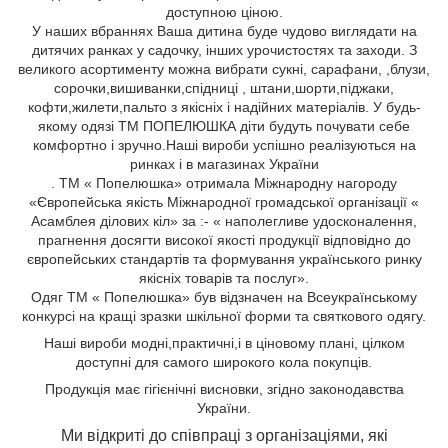
доступною ціною.
У наших вбраннях Ваша дитина буде чудово виглядати на
дитячих ранках у садочку, інших урочистостях та заходи. З
великого асортименту можна вибрати сукні, сарафани,
,блузи,
сорочки,вишиванки,спідниці
, штани,шорти,піджаки,
кофти,жилети,пальто
з якісніх і надійних матеріалів. У будь-
якому одязі ТМ ПОПЕЛЮШКА діти будуть почувати себе
комфортно і зручно.Наші вироби успішно реалізуються на
ринках і в магазинах України
. ТМ « Попелюшка» отримала Міжнародну нагороду
«Європейська якість Міжнародної громадської організації «
Асамблея ділових кіл» за :- « наполегливе удосконалення,
прагнення досягти високої якості продукції відповідно до
європейських стандартів та формування українського ринку
якісніх товарів та послуг».
Одяг ТМ « Попелюшка» був відзначен на Всеукраїнському
конкурсі на кращі зразки шкільної форми та святкового одягу.
Н
аші вироби
модні,
практичні,
і
в ціновому плані, цілком
доступні для самого широкого кола
покупців.
Продукція має гігієнічні висновки, згідно законодавства
України.
Ми відкриті до співпраці з організаціями, які