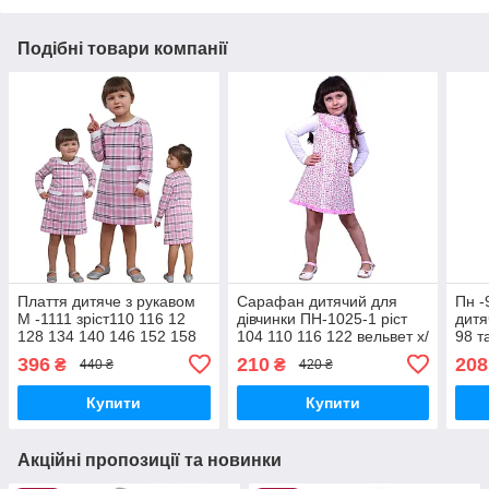
Подібні товари компанії
Плаття дитяче з рукавом
Сарафан дитячий для
Пн -
М -1111 зріст110 116 12
дівчинки ПН-1025-1 ріст
дитя
128 134 140 146 152 158
104 110 116 122 вельвет х/
98 т
164 170тм "Попілка"
б тм "Попелюшка"
"По
396
210
208
₴
₴
440 ₴
420 ₴
Купити
Купити
Акційні пропозиції та новинки