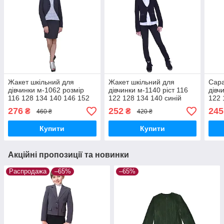
Жакет шкільний для
Жакет шкільний для
Сара
дівчинки м-1062 розмір
дівчинки м-1140 ріст 116
дівч
116 128 134 140 146 152
122 128 134 140 синій
122 
158синій тм "Попелюшка"
158 
276
252
245
₴
₴
460 ₴
420 ₴
сині
Купити
Купити
Акційні пропозиції та новинки
Распродажа
–65%
–65%