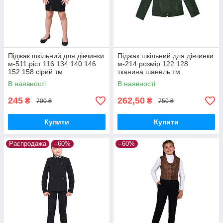
Піджак шкільний для дівчинки
Піджак шкільний для дівчинки
м-511 ріст 116 134 140 146
м-214 розмір 122 128
152 158 сірий тм
тканина шанель тм
"Попелюшка"
"Попелюшка"
В наявності
В наявності
245
262,50
₴
₴
700 ₴
750 ₴
Купити
Купити
Распродажа
–60%
–60%