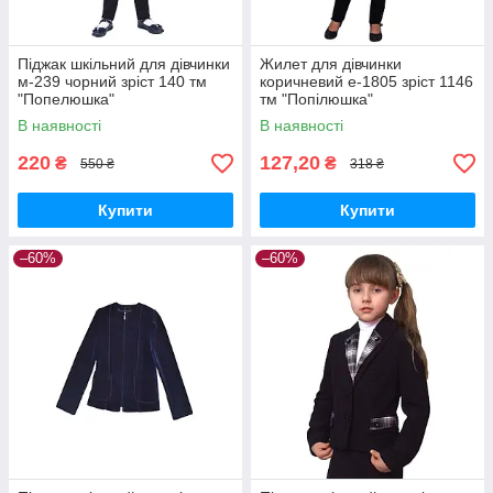
Піджак шкільний для дівчинки
Жилет для дівчинки
м-239 чорний зріст 140 тм
коричневий е-1805 зріст 1146
"Попелюшка"
тм "Попілюшка"
В наявності
В наявності
220
127,20
₴
₴
550 ₴
318 ₴
Купити
Купити
–60%
–60%