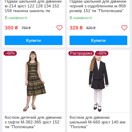
Піджак шкільний для дівчинки
Піджак шкільний для дівчинки
м-214 зріст 122 128 134 152
чорний з оздобленням м-958
158 тканина шанель тм
розмір 152 тм "Попелюшка"
"Попелюшка"
В наявності
В наявності
300
328
₴
₴
750 ₴
820 ₴
Купити
Купити
–60%
Распродажа
–55%
Костюм дитячий для дівчинки
Костюм для дівчинки
з тафти М-382-385 зріст 152
шкільний М-660 зріст 140 мм
тм "Попілюшка"
"Попілка"