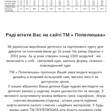
Раді вітати Вас на сайті ТМ « Попелюшка»
Мі українські виробники дитячого та підліткового одягу для
дівчаток та хлопчиків віком до 16 років. На ринку України з
2001 року. За ці роки створен понад 1000 моделей , які
включають у собі : святковий одяг, шкільну форму, сезонно -
повсякденний одяг.
ТМ « Попелюшка» пропонує Вашій увазі моделі модного
дизайну в яскравій кольоровій гамі, високої якості за
доступною ціною.
У наших вбраннях Ваша дитина буде чудово виглядати на
дитячих ранках у садочку, інших урочистостях та заходи. З
великого асортименту можна вибрати сукні, сарафани,
,блузи,
сорочки,вишиванки,спідниці
, штани,шорти,піджаки,
кофти,жилети,пальто
з якісніх і надійних матеріалів. У будь-
якому одязі ТМ ПОПЕЛЮШКА діти будуть почувати себе