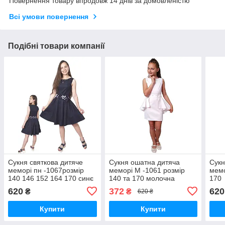
Повернення товару впродовж 14 днів за домовленістю
Всі умови повернення
Подібні товари компанії
Сукня святкова дитяче
Сукня ошатна дитяча
Сукн
меморі пн -1067розмір
меморі М -1061 розмір
мемо
140 146 152 164 170 синє
140 та 170 молочна
170
620
372
620
₴
₴
620 ₴
Купити
Купити