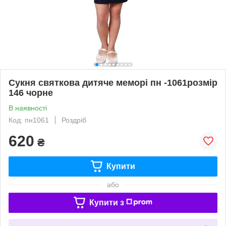
Сукня святкова дитяче меморі пн -1061розмір
146 чорне
В наявності
Код: пн1061
Роздріб
620
₴
Купити
або
Купити з