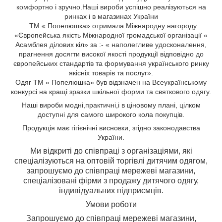
комфортно і зручно.Наші вироби успішно реалізуються на
ринках і в магазинах України
. ТМ « Попелюшка» отримала Міжнародну нагороду
«Європейська якість Міжнародної громадської організації «
Асамблея ділових кіл» за :- « наполегливе удосконалення,
прагнення досягти високої якості продукції відповідно до
європейських стандартів та формування українського ринку
якісніх товарів та послуг».
Одяг ТМ « Попелюшка» був відзначен на Всеукраїнському
конкурсі на кращі зразки шкільної форми та святкового одягу.
Н
аші вироби
модні,
практичні,
і
в ціновому плані, цілком
доступні для самого широкого кола
покупців.
Продукція має гігієнічні висновки, згідно законодавства
України.
Ми відкриті до співпраці з організаціями, які
спеціалізуються на оптовій торгівлі дитячим одягом,
з
апрошуємо до співпраці мережеві магазини,
спеціалізовані фірми з продажу дитячого одягу,
індивідуальних підприємців.
Умови роботи
Запрошуємо до співпраці мережеві магазини,