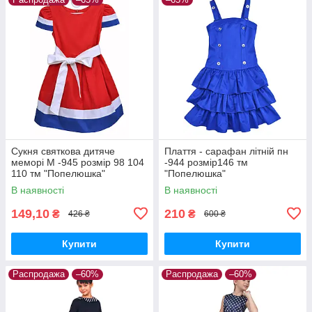
Сукня святкова дитяче
Плаття - сарафан літній пн
меморі М -945 розмір 98 104
-944 розмір146 тм
110 тм "Попелюшка"
"Попелюшка"
В наявності
В наявності
149,10
210
₴
₴
426 ₴
600 ₴
Купити
Купити
Распродажа
–60%
Распродажа
–60%