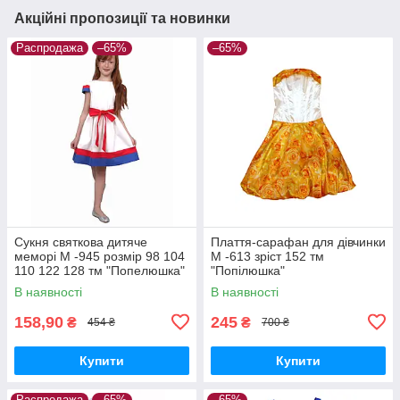
Акційні пропозиції та новинки
Распродажа
–65%
–65%
Сукня святкова дитяче
Плаття-сарафан для дівчинки
меморі М -945 розмір 98 104
М -613 зріст 152 тм
110 122 128 тм "Попелюшка"
"Попілюшка"
В наявності
В наявності
158,90
245
₴
₴
454 ₴
700 ₴
Купити
Купити
Распродажа
–65%
–65%