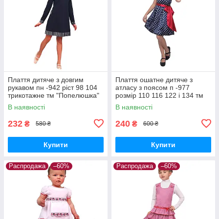
Плаття дитяче з довгим
Плаття ошатне дитяче з
рукавом пн -942 ріст 98 104
атласу з поясом п -977
трикотажне тм "Попелюшка"
розмір 110 116 122 і 134 тм
"Попелюшка"
В наявності
В наявності
232
240
₴
₴
580 ₴
600 ₴
Купити
Купити
Распродажа
–60%
Распродажа
–60%