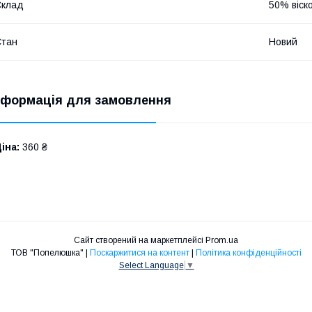
Склад
50% віск
Стан
Новий
нформація для замовлення
іна:
360 ₴
Сайт створений на маркетплейсі
Prom.ua
ТОВ "Попелюшка" |
Поскаржитися на контент
|
Політика конфіденційності
Select Language
▼