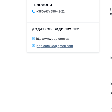
П
+380 (67) 680-41-21
г
http://www.pop.com.ua
pop.com.ua@gmail.com