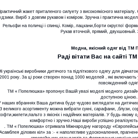
рактичний жакет приталеного силуету з високоякісного матеріалу. С
удзики. Виріб з довгим рукавом і коміром. Зручна і практична моде
Рельєфи на поличці і спинці. Комір, лацкани,борти округлої форми
Рукав вточной, прямий, двухшовный. 
Модна, якісний одяг від Т
Раді вітати Вас на сайті Т
Мі українські виробники дитячого та підліткового одягу для дівчаток 
2001 року. За ці роки створен понад 1000 моделей , які включають у
повсякденний одяг
ТМ « Попелюшка» пропонує Вашій увазі моделі модного дизайну в
доступною ціною.
У наших вбраннях Ваша дитина буде чудово виглядати на дитячих р
З великого асортименту можна вибрати сукні, сарафани,
,блузи, с
кофти,жилети,пальто
з якісніх і надійних матеріалів. У будь-яко
комфортно і зручно.Наші вироби успішно реалізуютьс
. ТМ « Попелюшка» отримала Міжнародну нагороду «Європейська 
Асамблея ділових кіл» за :- « наполегливе удосконалення, прагненн
європейських стандартів та формування українського 