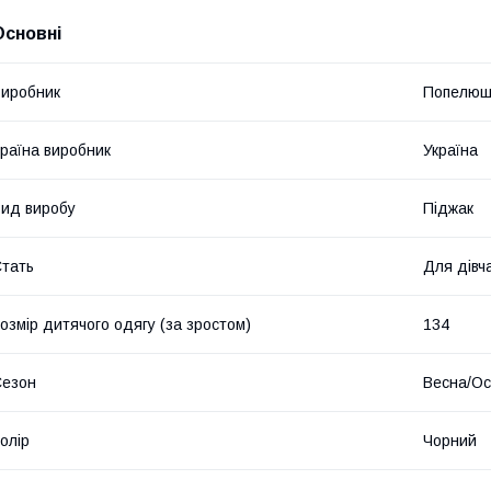
Основні
иробник
Попелюш
раїна виробник
Україна
ид виробу
Піджак
тать
Для дівч
озмір дитячого одягу (за зростом)
134
Сезон
Весна/Ос
олір
Чорний