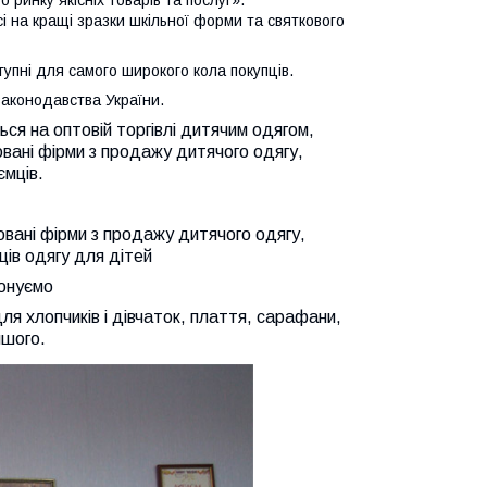
 на кращі зразки шкільної форми та святкового
тупні для самого широкого кола
покупців.
 законодавства України.
ться на оптовій торгівлі дитячим одягом,
овані фірми з продажу дитячого одягу,
ємців.
овані фірми з продажу дитячого одягу,
ців одягу для дітей
понуємо
я хлопчиків і дівчаток, плаття, сарафани,
ншого.