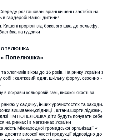
переду розташовані врізні кишені і застібка на
ль в гардеробі Вашої дитини!
. Кишені прорізні від бокового шва до рельєфу.
Застібка на гудзики
М ПОПЕЛЮШКА
М « Попелюшка»
та хлопчиків віком до 16 років. На ринку України з
 собі : святковий одяг, шкільну форму, сезонно -
.
 яскравій кольоровій гамі, високої якості за
анках у садочку, інших урочистостях та заходи.
орочки,вишиванки,спідниці
, штани,шорти,піджаки,
му одязі ТМ ПОПЕЛЮШКА діти будуть почувати себе
я на ринках і в магазинах України
якість Міжнародної громадської організації «
я досягти високої якості продукції відповідно до
ринку якісніх товарів та послуг».