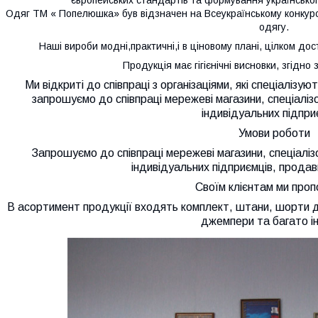
Одяг ТМ « Попелюшка» був відзначен на Всеукраїнському конкурсі
одягу.
Н
аші вироби
модні,
практичні,
і
в ціновому плані, цілком дос
Продукція має гігієнічні висновки, згідно
Ми відкриті до співпраці з організаціями, які спеціалізую
з
апрошуємо до співпраці мережеві магазини, спеціаліз
індивідуальних підпри
Умови роботи
Запрошуємо до співпраці мережеві магазини, спеціаліз
індивідуальних підприємців, продав
Своїм клієнтам ми про
В асортимент продукції входять комплект, штани, шорти дл
джемпери та багато і