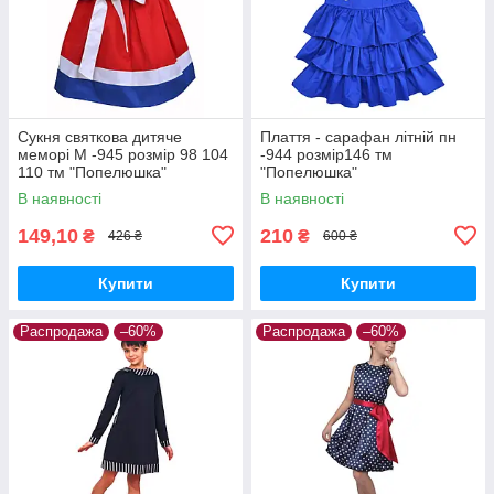
Сукня святкова дитяче
Плаття - сарафан літній пн
меморі М -945 розмір 98 104
-944 розмір146 тм
110 тм "Попелюшка"
"Попелюшка"
В наявності
В наявності
149,10
210
₴
₴
426 ₴
600 ₴
Купити
Купити
Распродажа
–60%
Распродажа
–60%