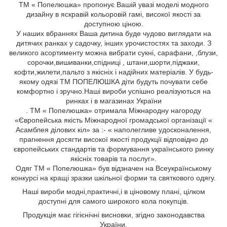
ТМ « Попелюшка» пропонує Вашій увазі моделі модного
дизайну в яскравій кольоровій гамі, високої якості за
доступною ціною.
У наших вбраннях Ваша дитина буде чудово виглядати на
дитячих ранках у садочку, інших урочистостях та заходи. З
великого асортименту можна вибрати сукні, сарафани,
,блузи,
сорочки,вишиванки,спідниці
, штани,шорти,піджаки,
кофти,жилети,пальто
з якісніх і надійних матеріалів. У будь-
якому одязі ТМ ПОПЕЛЮШКА діти будуть почувати себе
комфортно і зручно.Наші вироби успішно реалізуються на
ринках і в магазинах України
. ТМ « Попелюшка» отримала Міжнародну нагороду
«Європейська якість Міжнародної громадської організації «
Асамблея ділових кіл» за :- « наполегливе удосконалення,
прагнення досягти високої якості продукції відповідно до
європейських стандартів та формування українського ринку
якісніх товарів та послуг».
Одяг ТМ « Попелюшка» був відзначен на Всеукраїнському
конкурсі на кращі зразки шкільної форми та святкового одягу.
Н
аші вироби
модні,
практичні,
і
в ціновому плані, цілком
доступні для самого широкого кола
покупців.
Продукція має гігієнічні висновки, згідно законодавства
України.