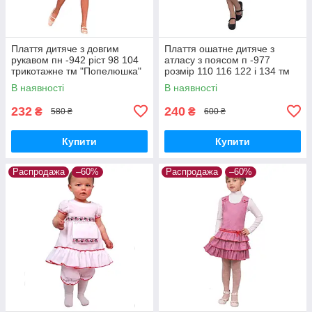
Плаття дитяче з довгим
Плаття ошатне дитяче з
рукавом пн -942 ріст 98 104
атласу з поясом п -977
трикотажне тм "Попелюшка"
розмір 110 116 122 і 134 тм
"Попелюшка"
В наявності
В наявності
232
240
₴
₴
580 ₴
600 ₴
Купити
Купити
Распродажа
–60%
Распродажа
–60%