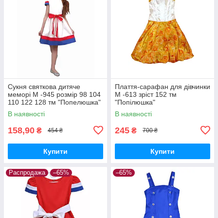
Сукня святкова дитяче
Плаття-сарафан для дівчинки
меморі М -945 розмір 98 104
М -613 зріст 152 тм
110 122 128 тм "Попелюшка"
"Попілюшка"
В наявності
В наявності
158,90
245
₴
₴
454 ₴
700 ₴
Купити
Купити
Распродажа
–65%
–65%