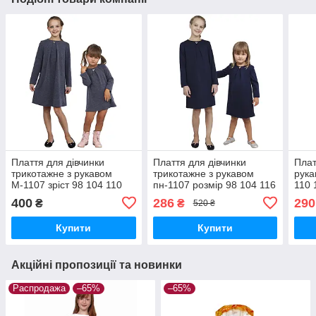
Плаття для дівчинки
Плаття для дівчинки
Плат
трикотажне з рукавом
трикотажне з рукавом
рука
М-1107 зріст 98 104 110
пн-1107 розмір 98 104 116
110 
116 122 128 134 і 140 тм
128 синє
трик
400
286
290
₴
₴
520 ₴
"Попілка
Купити
Купити
Акційні пропозиції та новинки
Распродажа
–65%
–65%