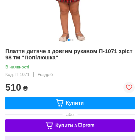
Плаття дитяче з довгим рукавом П-1071 зріст
98 тм "Попілюшка"
В наявності
Код: П 1071
Роздріб
510
₴
Купити
або
Купити з