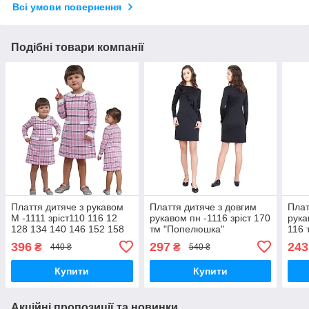
Всі умови повернення
Подібні товари компанії
Плаття дитяче з рукавом
Плаття дитяче з довгим
Плат
М -1111 зріст110 116 12
рукавом пн -1116 зріст 170
рука
128 134 140 146 152 158
тм "Попелюшка"
116 
164 170тм "Попілка"
396
297
243
₴
₴
440 ₴
540 ₴
Купити
Купити
Акційні пропозиції та новинки