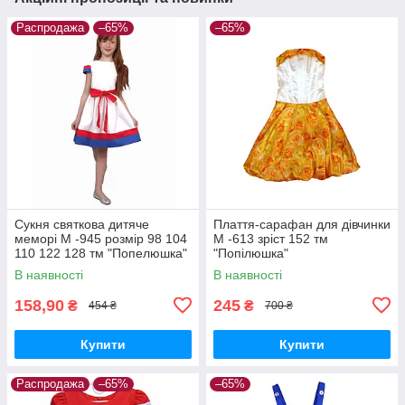
Распродажа
–65%
–65%
Сукня святкова дитяче
Плаття-сарафан для дівчинки
меморі М -945 розмір 98 104
М -613 зріст 152 тм
110 122 128 тм "Попелюшка"
"Попілюшка"
В наявності
В наявності
158,90
245
₴
₴
454 ₴
700 ₴
Купити
Купити
Распродажа
–65%
–65%