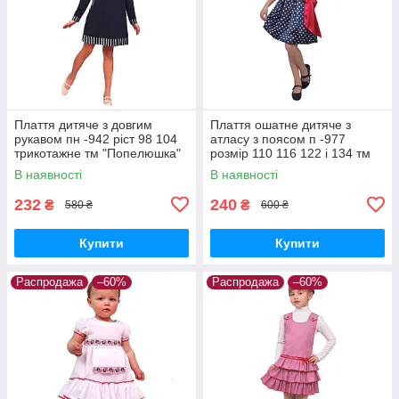
Плаття дитяче з довгим
Плаття ошатне дитяче з
рукавом пн -942 ріст 98 104
атласу з поясом п -977
трикотажне тм "Попелюшка"
розмір 110 116 122 і 134 тм
"Попелюшка"
В наявності
В наявності
232
240
₴
₴
580 ₴
600 ₴
Купити
Купити
Распродажа
–60%
Распродажа
–60%