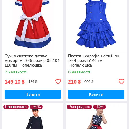
Сукня святкова дитяче
Плаття - сарафан літній пн
меморі М -945 розмір 98 104
-944 розмір146 тм
110 тм "Попелюшка"
"Попелюшка"
В наявності
В наявності
149,10
210
₴
₴
426 ₴
600 ₴
Купити
Купити
Распродажа
–60%
Распродажа
–60%