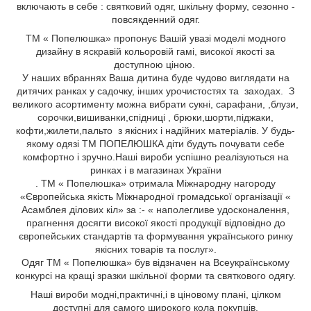
включають в себе : святковий одяг, шкільну форму, сезонно -
повсякденний одяг.
ТМ « Попелюшка» пропонує Вашій увазі моделі модного
дизайну в яскравій кольоровій гамі, високої якості за
доступною ціною.
У наших вбраннях Ваша дитина буде чудово виглядати на
дитячих ранках у садочку, інших урочистостях та заходах. З
великого асортименту можна вибрати сукні, сарафани,
,блузи,
сорочки,вишиванки,спідниці
, брюки,шорти,піджаки,
кофти,жилети,пальто
з якісних і надійних матеріалів. У будь-
якому одязі ТМ ПОПЕЛЮШКА діти будуть почувати себе
комфортно і зручно.Наші вироби успішно реалізуються на
ринках і в магазинах України
. ТМ « Попелюшка» отримала Міжнародну нагороду
«Європейська якість Міжнародної громадської організації «
Асамблея ділових кіл» за :- « наполегливе удосконалення,
прагнення досягти високої якості продукції відповідно до
європейських стандартів та формування українського ринку
якісних товарів та послуг».
Одяг ТМ « Попелюшка» був відзначен на Всеукраїнському
конкурсі на кращі зразки шкільної форми та святкового одягу.
Н
аші вироби
модні,
практичні,
і
в ціновому плані, цілком
доступні для самого широкого кола
покупців.