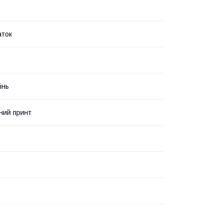
аток
інь
ний принт