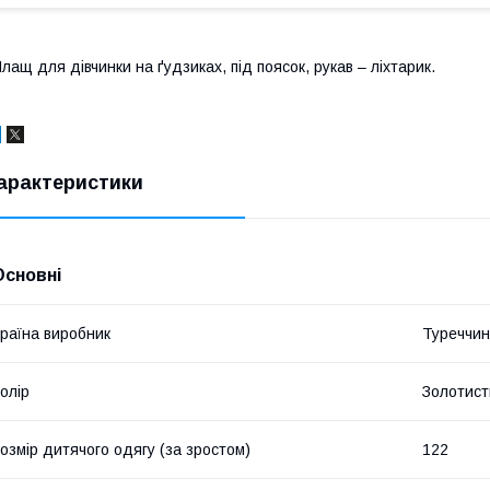
лащ для дівчинки на ґудзиках, під поясок, рукав – ліхтарик.
арактеристики
Основні
раїна виробник
Туреччи
олір
Золотист
озмір дитячого одягу (за зростом)
122