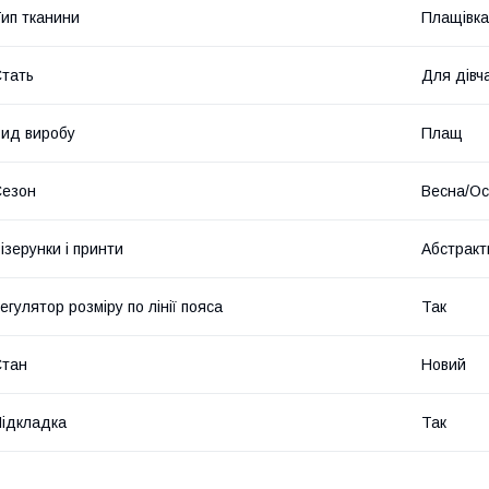
ип тканини
Плащівка
тать
Для дівч
ид виробу
Плащ
Сезон
Весна/Ос
ізерунки і принти
Абстракт
егулятор розміру по лінії пояса
Так
Стан
Новий
ідкладка
Так