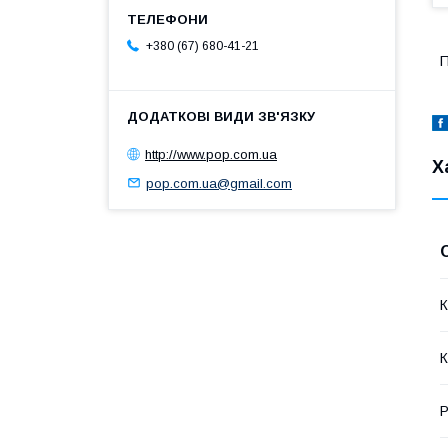
+380 (67) 680-41-21
П
http://www.pop.com.ua
Х
pop.com.ua@gmail.com
К
К
Р