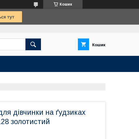
Кошик
Кошик
ля дівчинки на ґудзиках
 128 золотистий