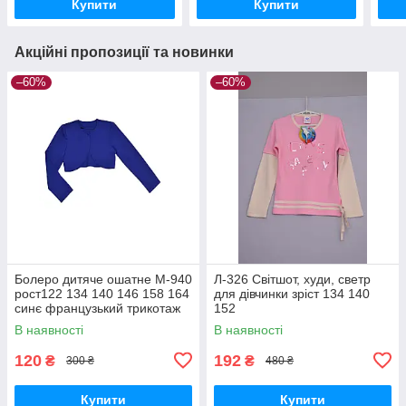
Купити
Купити
Акційні пропозиції та новинки
–60%
–60%
Болеро дитяче ошатне М-940
Л-326 Світшот, худи, светр
рост122 134 140 146 158 164
для дівчинки зріст 134 140
синє французький трикотаж
152
В наявності
В наявності
120
192
₴
₴
300 ₴
480 ₴
Купити
Купити