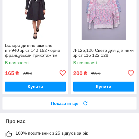
Болеро дитяче шкільне
пп-940 зріст 140 152 чорне
Л-125,126 Светр для дівчинки
французький трикотаж тм
зріст 116 122 128
"Попелюшка
В наявності
В наявності
165
200
₴
₴
330 ₴
400 ₴
Купити
Купити
Показати ще
Про нас
100% позитивних з 25 відгуків за рік