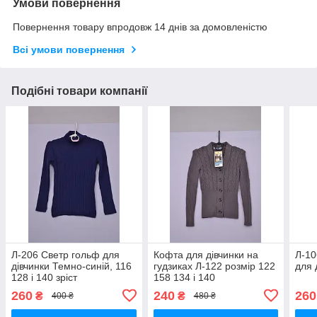
Умови повернення
Повернення товару впродовж 14 днів за домовленістю
Всі умови повернення
Подібні товари компанії
Л-206 Светр гольф для
Кофта для дівчинки на
Л-10
дівчинки Темно-синій, 116
гудзиках Л-122 розмір 122
для 
128 і 140 зріст
158 134 і 140
260
240
260
₴
₴
400 ₴
480 ₴