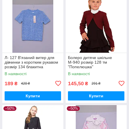
Л- 127 В'язаний витер для
Болеро дитяче шкільне
дівчинки з коротким рукавом
М-940 розмір 128 тм
розмір 134 блакитна
"Попелюшка"
В наявності
В наявності
189
145,50
₴
₴
420 ₴
291 ₴
Купити
Купити
–50%
–50%