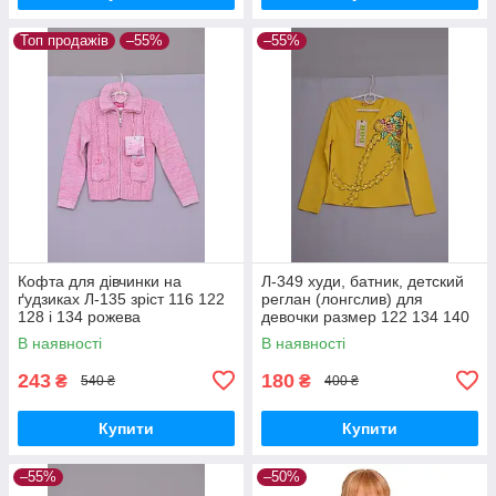
Топ продажів
–55%
–55%
Кофта для дівчинки на
Л-349 худи, батник, детский
ґудзиках Л-135 зріст 116 122
реглан (лонгслив) для
128 і 134 рожева
девочки размер 122 134 140
желтый
В наявності
В наявності
243
180
₴
₴
540 ₴
400 ₴
Купити
Купити
–55%
–50%