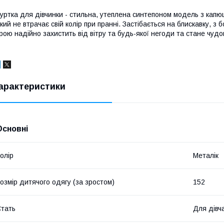
уртка для дівчинки - стильна, утеплена синтепоном модель з капюш
кий не втрачає свій колір при пранні. Застібається на блискавку, з
рою надійно захистить від вітру та будь-якої негоди та стане чу
арактеристики
Основні
олір
Металік
озмір дитячого одягу (за зростом)
152
тать
Для дівч