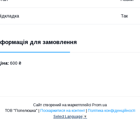
ідкладка
Так
нформація для замовлення
іна:
600 ₴
Сайт створений на маркетплейсі
Prom.ua
ТОВ "Попелюшка" |
Поскаржитися на контент
|
Політика конфіденційності
Select Language
▼