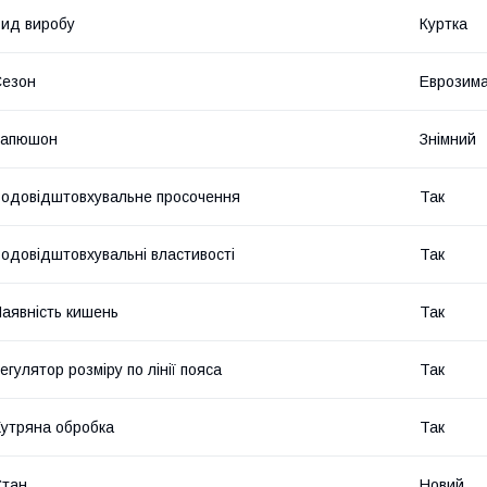
ид виробу
Куртка
Сезон
Еврозим
Капюшон
Знімний
одовідштовхувальне просочення
Так
одовідштовхувальні властивості
Так
аявність кишень
Так
егулятор розміру по лінії пояса
Так
утряна обробка
Так
Стан
Новий