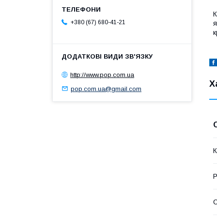
К
+380 (67) 680-41-21
я
к
http://www.pop.com.ua
Х
pop.com.ua@gmail.com
К
Р
С