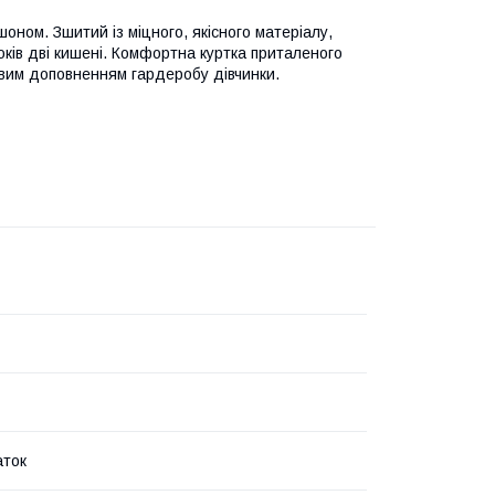
оном. Зшитий із міцного, якісного матеріалу,
 боків дві кишені. Комфортна куртка приталеного
довим доповненням гардеробу дівчинки.
аток