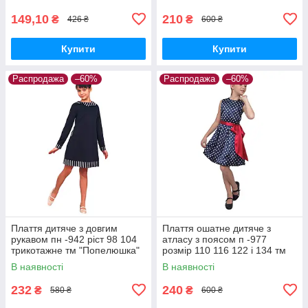
149,10
210
₴
₴
426 ₴
600 ₴
Купити
Купити
Распродажа
–60%
Распродажа
–60%
Плаття дитяче з довгим
Плаття ошатне дитяче з
рукавом пн -942 ріст 98 104
атласу з поясом п -977
трикотажне тм "Попелюшка"
розмір 110 116 122 і 134 тм
"Попелюшка"
В наявності
В наявності
232
240
₴
₴
580 ₴
600 ₴