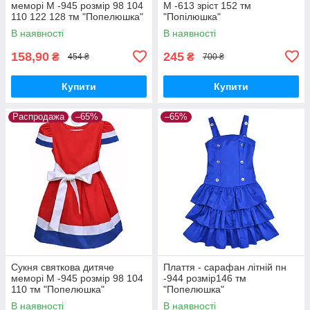
меморі М -945 розмір 98 104
М -613 зріст 152 тм
110 122 128 тм "Попелюшка"
"Попілюшка"
В наявності
В наявності
158,90
245
₴
₴
454 ₴
700 ₴
Купити
Купити
Распродажа
–65%
–65%
Сукня святкова дитяче
Плаття - сарафан літній пн
меморі М -945 розмір 98 104
-944 розмір146 тм
110 тм "Попелюшка"
"Попелюшка"
В наявності
В наявності