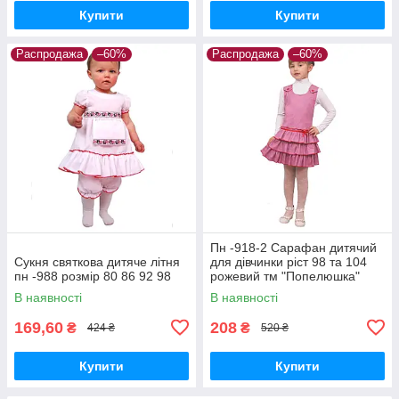
Купити
Купити
Распродажа
–60%
Распродажа
–60%
Пн -918-2 Сарафан дитячий
Сукня святкова дитяче літня
для дівчинки ріст 98 та 104
пн -988 розмір 80 86 92 98
рожевий тм "Попелюшка"
В наявності
В наявності
169,60
208
₴
₴
424 ₴
520 ₴
Купити
Купити