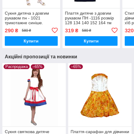
Сукня дитяча з довгим
Плаття дитяче з довгим
Стил
рукавом пн - 1021
рукавом ПН -1116 розмір
дівч
трикотажне синіше.
128 134 140 152 164 тм
х\б 
Розміри 98. 104.тм
"Попілкушка"
152 
290
319
320
₴
₴
580 ₴
580 ₴
"Попелюшка"
Купити
Купити
Акційні пропозиції та новинки
Распродажа
–65%
–65%
Сукня святкова дитяче
Плаття-сарафан для дівчинки