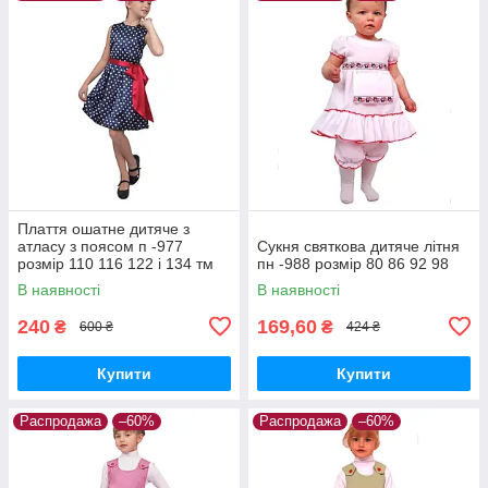
Плаття ошатне дитяче з
атласу з поясом п -977
Сукня святкова дитяче літня
розмір 110 116 122 і 134 тм
пн -988 розмір 80 86 92 98
"Попелюшка"
В наявності
В наявності
240
169,60
₴
₴
600 ₴
424 ₴
Купити
Купити
Распродажа
–60%
Распродажа
–60%