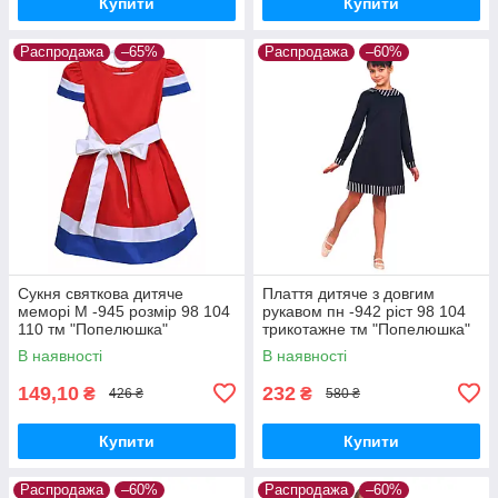
Купити
Купити
Распродажа
–65%
Распродажа
–60%
Сукня святкова дитяче
Плаття дитяче з довгим
меморі М -945 розмір 98 104
рукавом пн -942 ріст 98 104
110 тм "Попелюшка"
трикотажне тм "Попелюшка"
В наявності
В наявності
149,10
232
₴
₴
426 ₴
580 ₴
Купити
Купити
Распродажа
–60%
Распродажа
–60%