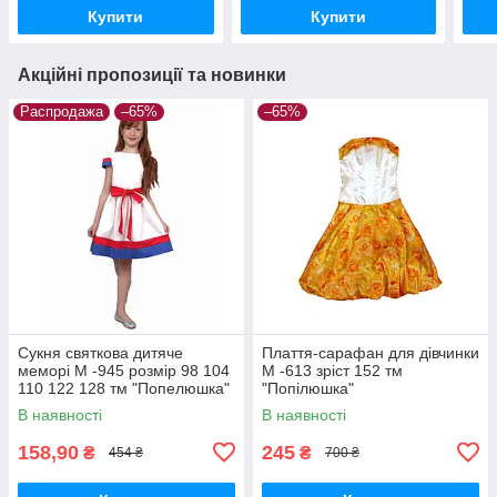
Купити
Купити
Акційні пропозиції та новинки
Распродажа
–65%
–65%
Сукня святкова дитяче
Плаття-сарафан для дівчинки
меморі М -945 розмір 98 104
М -613 зріст 152 тм
110 122 128 тм "Попелюшка"
"Попілюшка"
В наявності
В наявності
158,90
245
₴
₴
454 ₴
700 ₴