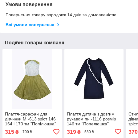
Умови повернення
Повернення товару впродовж 14 днів за домовленістю
Всі умови повернення
Подібні товари компанії
Плаття-сарафан для
Плаття дитяче з довгим
Стил
дівчинки М -613 зріст 146
рукавом пн -1116 розмір
дівч
164 і 170 тм "Попілюшка"
146 тм "Попелюшка"
зріс
"По
315
319
370
₴
₴
700 ₴
580 ₴