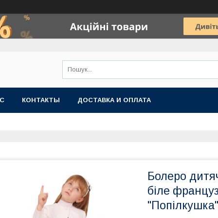
АС
КОНТАКТЫ
ДОСТАВКА И ОПЛАТА
Болеро дитяч
біле францу
"Попілкушка