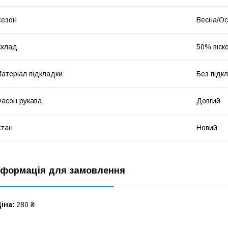
Сезон
Весна/Ос
Склад
50% віск
атеріал підкладки
Без підк
асон рукава
Довгий
Стан
Новий
нформація для замовлення
іна:
280 ₴