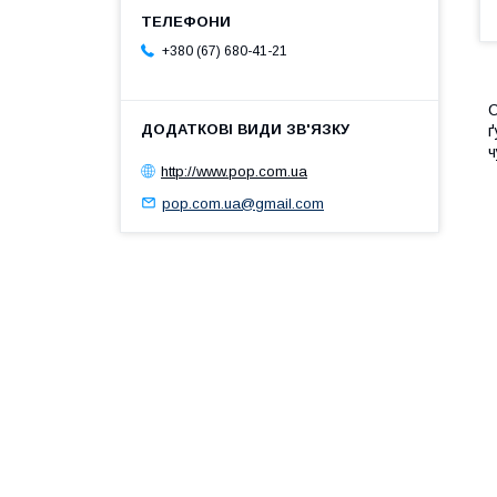
+380 (67) 680-41-21
С
ґ
ч
http://www.pop.com.ua
pop.com.ua@gmail.com