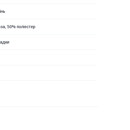
інь
оза, 50% поліестер
ладки