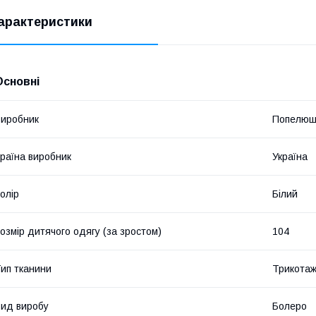
арактеристики
Основні
иробник
Попелюш
раїна виробник
Україна
олір
Білий
озмір дитячого одягу (за зростом)
104
ип тканини
Трикота
ид виробу
Болеро