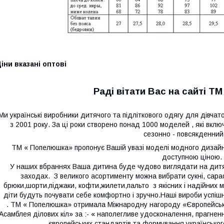
іни вказані оптові
Раді вітати Вас на сайті Т
Ми українські виробники дитячого та підліткового одягу для дівчаток
з 2001 року. За ці роки створено понад 1000 моделей , які вклю
сезонно - повсякденний
ТМ « Попелюшка» пропонує Вашій увазі моделі модного дизайну в
доступною ціною.
У наших вбраннях Ваша дитина буде чудово виглядати на дитяч
заходах. З великого асортименту можна вибрати сукні, сар
брюки,шорти,піджаки, кофти,жилети,пальто
з якісних і надійни
діти будуть почувати себе комфортно і зручно.Наші вироби успішн
. ТМ « Попелюшка» отримала Міжнародну нагороду «Європейська 
Асамблея ділових кіл» за :- « наполегливе удосконалення, прагненн
європейських стандартів та формування українського 