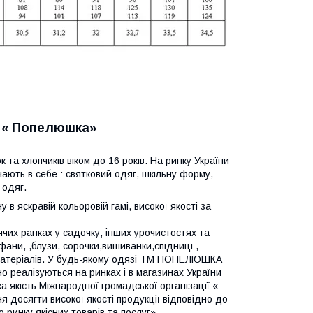
М « Попелюшка»
 та хлопчиків віком до 16 років. На ринку України
чають в себе : святковий одяг, шкільну форму,
 одяг.
 яскравій кольоровій гамі, високої якості за
их ранках у садочку, інших урочистостях та
афани,
,блузи, сорочки,вишиванки,спідниці
,
х матеріалів. У будь-якому одязі ТМ ПОПЕЛЮШКА
о реалізуються на ринках і в магазинах України
якість Міжнародної громадської організації «
я досягти високої якості продукції відповідно до
ринку якісних товарів та послуг».