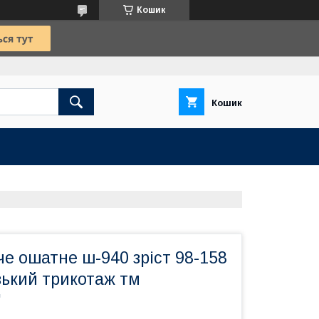
Кошик
Кошик
е ошатне ш-940 зріст 98-158
зький трикотаж тм
"