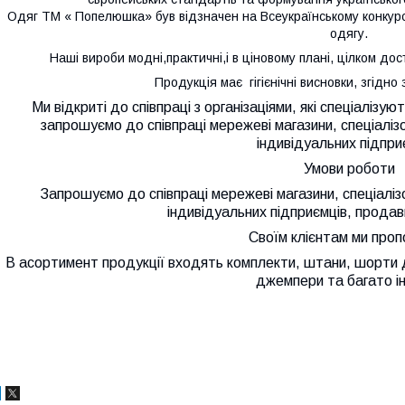
Одяг ТМ « Попелюшка» був відзначен на Всеукраїнському конкурсі
одягу.
Н
аші вироби
модні,
практичні,
і
в ціновому плані, цілком дос
Продукція має гігієнічні висновки, згідно
Ми відкриті до співпраці з організаціями, які спеціалізую
з
апрошуємо до співпраці мережеві магазини, спеціаліз
індивідуальних підпри
Умови роботи
Запрошуємо до співпраці мережеві магазини, спеціаліз
індивідуальних підприємців, продав
Своїм клієнтам ми про
В асортимент продукції входять комплекти, штани, шорти д
джемпери та багато і