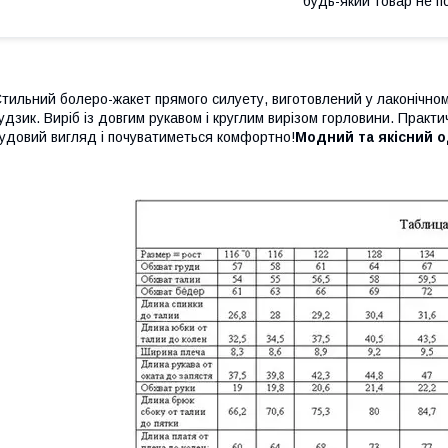
будь-який товар не п
тильний болеро-жакет прямого силуету, виготовлений у лаконічно
удзик. Виріб із довгим рукавом і круглим вирізом горловини. Прак
удовий вигляд і почуватиметься комфортно!
Модний та якісний 