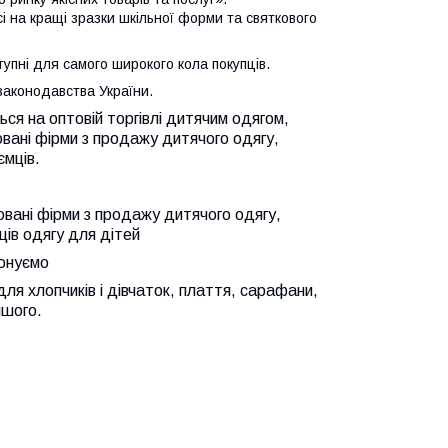
 на кращі зразки шкільної форми та святкового
тупні для самого широкого кола
покупців.
 законодавства України.
ться на оптовій торгівлі дитячим одягом,
овані фірми з продажу дитячого одягу,
ємців.
овані фірми з продажу дитячого одягу,
ців одягу для дітей
понуємо
ля хлопчиків і дівчаток, плаття, сарафани,
ншого.