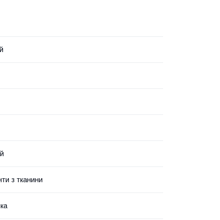
й
ий
нти з тканини
ка