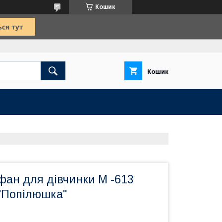
Кошик
Кошик
фан для дівчинки М -613
 "Попілюшка"