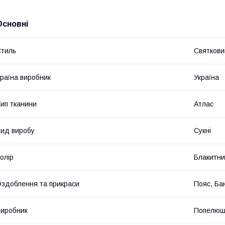
Основні
тиль
Святкови
раїна виробник
Україна
ип тканини
Атлас
ид виробу
Сукні
олір
Блакитн
здоблення та прикраси
Пояс, Ба
иробник
Попелюш