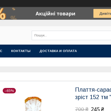
АС
КОНТАКТЫ
ДОСТАВКА И ОПЛАТА
Плаття-сара
–65%
зріст 152 тм
245 ₴
700 ₴