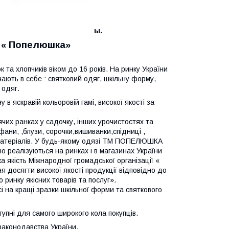
ы.
М « Попелюшка»
 та хлопчиків віком до 16 років. На ринку України
чають в себе : святковий одяг, шкільну форму,
 одяг.
 яскравій кольоровій гамі, високої якості за
их ранках у садочку, інших урочистостях та
афани,
,блузи, сорочки,вишиванки,спідниці
,
х матеріалів. У будь-якому одязі ТМ ПОПЕЛЮШКА
о реалізуються на ринках і в магазинах України
якість Міжнародної громадської організації «
я досягти високої якості продукції відповідно до
ринку якісних товарів та послуг».
 на кращі зразки шкільної форми та святкового
тупні для самого широкого кола
покупців.
 законодавства України.