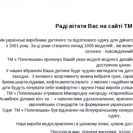
Раді вітати Вас на сайті Т
Ми українські виробники дитячого та підліткового одягу для дівчаток
з 2001 року. За ці роки створено понад 1000 моделей , які вклю
сезонно - повсякденний
ТМ « Попелюшка» пропонує Вашій увазі моделі модного дизайну в
доступною ціною.
У наших вбраннях Ваша дитина буде чудово виглядати на дитяч
заходах. З великого асортименту можна вибрати сукні, сар
брюки,шорти,піджаки, кофти,жилети,пальто
з якісних і надійни
діти будуть почувати себе комфортно і зручно.Наші вироби успішн
. ТМ « Попелюшка» отримала Міжнародну нагороду «Європейська 
Асамблея ділових кіл» за :- « наполегливе удосконалення, прагненн
європейських стандартів та формування українського 
Одяг ТМ « Попелюшка» був відзначен на Всеукраїнському конкурсі
одягу.
Н
аші вироби
модні,
практичні,
і
в ціновому плані, цілком дос
Продукція має гігієнічні висновки, згідно