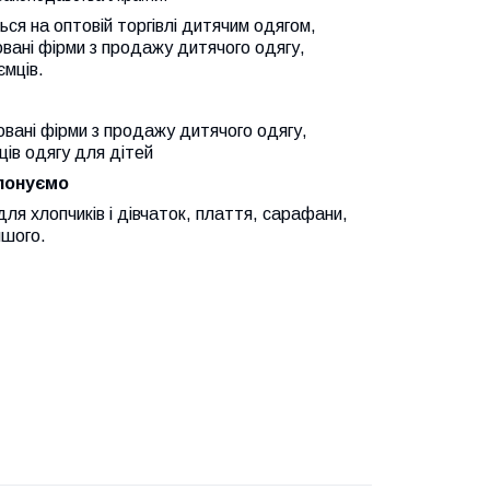
ться на оптовій торгівлі дитячим одягом,
овані фірми з продажу дитячого одягу,
ємців.
овані фірми з продажу дитячого одягу,
ців одягу для дітей
опонуємо
ля хлопчиків і дівчаток, плаття, сарафани,
ншого.