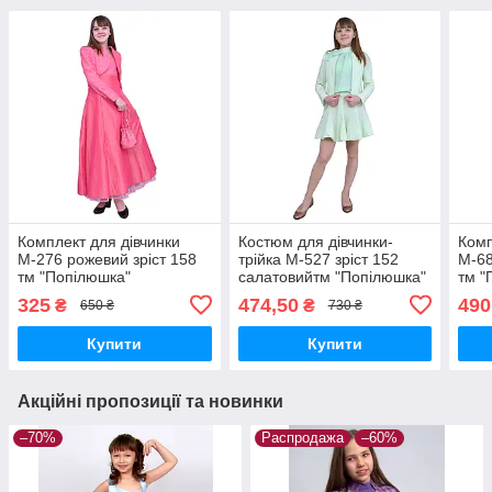
Комплект для дівчинки
Костюм для дівчинки-
Комп
М-276 рожевий зріст 158
трійка М-527 зріст 152
М-68
тм "Попілюшка"
салатовийтм "Попілюшка"
тм "
325
474,50
490
₴
₴
650 ₴
730 ₴
Купити
Купити
Акційні пропозиції та новинки
–70%
Распродажа
–60%