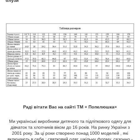
блузи
Раді вітати Вас на сайті ТМ « Попелюшка»
Ми українські виробники дитячого та підліткового одягу для
дівчаток та хлопчиків віком до 16 років. На ринку України з
2001 року. За ці роки створено понад 1000 моделей , які
включають в себе : святковий одяг, шкільну форму, сезонно -