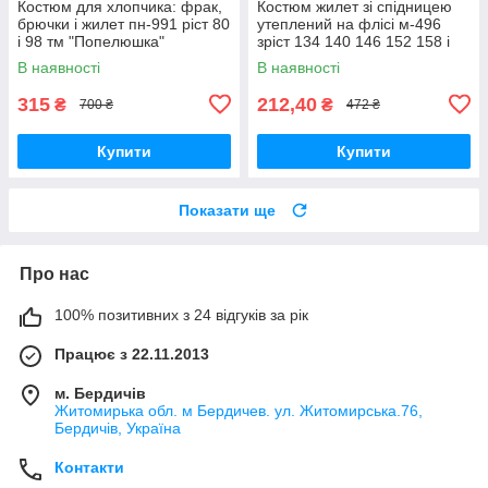
Костюм для хлопчика: фрак,
Костюм жилет зі спідницею
брючки і жилет пн-991 ріст 80
утеплений на флісі м-496
і 98 тм "Попелюшка"
зріст 134 140 146 152 158 і
164 бордовий тм
В наявності
В наявності
"Попілюшка"
315
212,40
₴
₴
700 ₴
472 ₴
Купити
Купити
Показати ще
Про нас
100% позитивних з 24 відгуків за рік
Працює з 22.11.2013
м. Бердичів
Житомирька обл. м Бердичев. ул. Житомирська.76,
Бердичів, Україна
Контакти