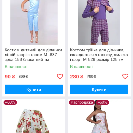
Костюм дитячий для дівчинки
Костюм трійка для дівчинки,
літній капрі з топом М -637
складається з гольфу, жилета
зріст 158 блакитний тм
і шорт М-828 розмір 128 тм
"Попілюшка"
"Попелюшка"
В наявності
В наявності
90
280
₴
₴
300 ₴
700 ₴
Купити
Купити
–60%
Распродажа
–60%