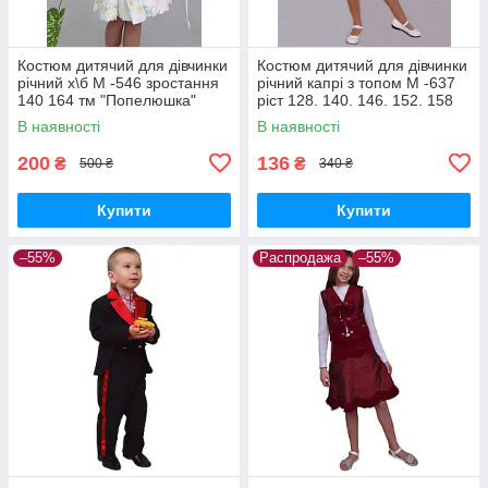
Костюм дитячий для дівчинки
Костюм дитячий для дівчинки
річний х\б М -546 зростання
річний капрі з топом М -637
140 164 тм "Попелюшка"
ріст 128. 140. 146. 152. 158
рожевий
В наявності
В наявності
200
136
₴
₴
500 ₴
340 ₴
Купити
Купити
–55%
Распродажа
–55%