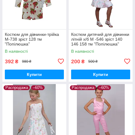
Костюм для дівчинки-трійка
Костюм дитячий для дівчинки
М-738 зріст 128 тм
літній х/б М -546 зріст 140
"Попілюшка"
146 158 тм "Попілюшка"
В наявності
В наявності
392
200
₴
₴
980 ₴
500 ₴
Купити
Купити
Распродажа
–60%
Распродажа
–60%