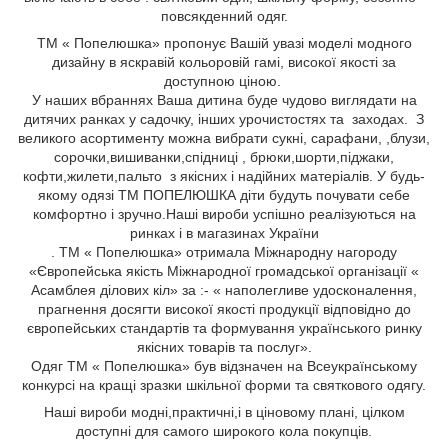
повсякденний одяг.
ТМ « Попелюшка» пропонує Вашій увазі моделі модного
дизайну в яскравій кольоровій гамі, високої якості за
доступною ціною.
У наших вбраннях Ваша дитина буде чудово виглядати на
дитячих ранках у садочку, інших урочистостях та заходах. З
великого асортименту можна вибрати сукні, сарафани, ,блузи,
сорочки,вишиванки,спідниці , брюки,шорти,піджаки,
кофти,жилети,пальто з якісних і надійних матеріалів. У будь-
якому одязі ТМ ПОПЕЛЮШКА діти будуть почувати себе
комфортно і зручно.Наші вироби успішно реалізуються на
ринках і в магазинах України
. ТМ « Попелюшка» отримала Міжнародну нагороду
«Європейська якість Міжнародної громадської організації «
Асамблея ділових кіл» за :- « наполегливе удосконалення,
прагнення досягти високої якості продукції відповідно до
європейських стандартів та формування українського ринку
якісних товарів та послуг».
Одяг ТМ « Попелюшка» був відзначен на Всеукраїнському
конкурсі на кращі зразки шкільної форми та святкового одягу.
Наші вироби модні,практичні,і в ціновому плані, цілком
доступні для самого широкого кола покупців.